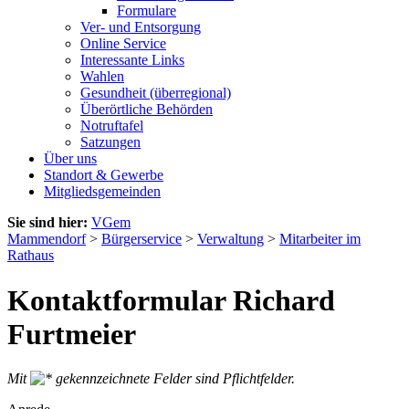
Formulare
Ver- und Entsorgung
Online Service
Interessante Links
Wahlen
Gesundheit (überregional)
Überörtliche Behörden
Notruftafel
Satzungen
Über uns
Standort & Gewerbe
Mitgliedsgemeinden
Sie sind hier:
VGem
Mammendorf
>
Bürgerservice
>
Verwaltung
>
Mitarbeiter im
Rathaus
Kontaktformular Richard
Furtmeier
Mit
gekennzeichnete Felder sind Pflichtfelder.