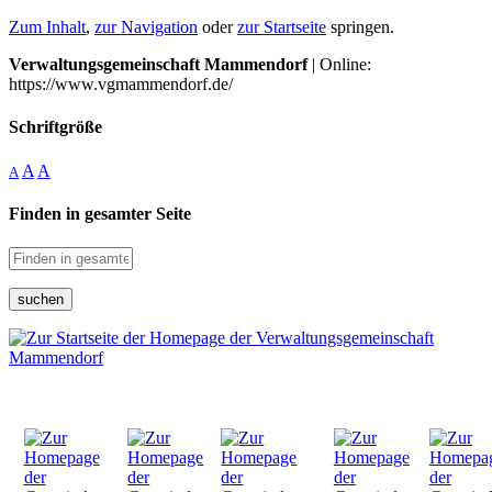
Zum Inhalt
,
zur Navigation
oder
zur Startseite
springen.
Verwaltungsgemeinschaft Mammendorf
| Online:
https://www.vgmammendorf.de/
Schriftgröße
A
A
A
Finden in gesamter Seite
suchen