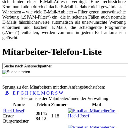
sich hinter einer E-Mail-Adresse verbirgt. Eine rechtssichere
Kommunikation durch einfache E-Mail ist daher nicht gewährleistet.
Wir setzen – wie viele E-Mail-Anbieter – Filter gegen unerwünschte
Werbung („SPAM-Filter“) ein, die in seltenen Fällen auch normale
E-Mails fälschlicherweise automatisch als unerwünschte Werbung
einordnen und löschen. E-Mails, die schädigende Programme
(„Viren“) enthalten, werden von uns in jedem Fall automatisch
gelöscht.
Mitarbeiter-Telefon-Liste
Sprung zu den Mitarbeitern mit dem Anfangsbuchstaben:
B
E
F
G
H
J
K
L
M
O
R
S
W
Telefonliste der Mitarbeiter/innen der Verwaltung
Name
Telefon
Zimmer
Mail
Heckl Josef
08145
Erster
1.18
84-12
Bürgermeister