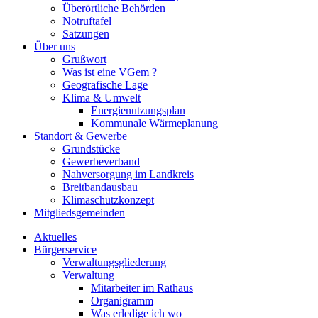
Überörtliche Behörden
Notruftafel
Satzungen
Über uns
Grußwort
Was ist eine VGem ?
Geografische Lage
Klima & Umwelt
Energienutzungsplan
Kommunale Wärmeplanung
Standort & Gewerbe
Grundstücke
Gewerbeverband
Nahversorgung im Landkreis
Breitbandausbau
Klimaschutzkonzept
Mitgliedsgemeinden
Aktuelles
Bürgerservice
Verwaltungsgliederung
Verwaltung
Mitarbeiter im Rathaus
Organigramm
Was erledige ich wo