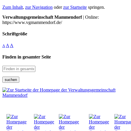
Zum Inhalt
,
zur Navigation
oder
zur Startseite
springen.
Verwaltungsgemeinschaft Mammendorf
| Online:
https://www.vgmammendorf.de/
Schriftgröße
A
A
A
Finden in gesamter Seite
suchen