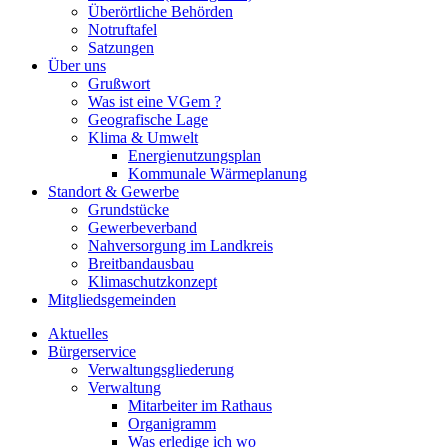
Überörtliche Behörden
Notruftafel
Satzungen
Über uns
Grußwort
Was ist eine VGem ?
Geografische Lage
Klima & Umwelt
Energienutzungsplan
Kommunale Wärmeplanung
Standort & Gewerbe
Grundstücke
Gewerbeverband
Nahversorgung im Landkreis
Breitbandausbau
Klimaschutzkonzept
Mitgliedsgemeinden
Aktuelles
Bürgerservice
Verwaltungsgliederung
Verwaltung
Mitarbeiter im Rathaus
Organigramm
Was erledige ich wo