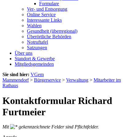
Formulare
Ver- und Entsorgung
Online Service
Interessante Links
Wahlen
Gesundheit (überregional)
Überörtliche Behörden
Notruftafel
Satzungen
Über uns
Standort & Gewerbe
Mitgliedsgemeinden
Sie sind hier:
VGem
Mammendorf
>
Bürgerservice
>
Verwaltung
>
Mitarbeiter im
Rathaus
Kontaktformular Richard
Furtmeier
Mit
gekennzeichnete Felder sind Pflichtfelder.