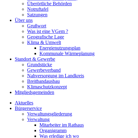
Überörtliche Behörden
Notruftafel
Satzungen
Über uns
Grußwort
Was ist eine VGem ?
Geografische Lage
Klima & Umwelt
Energienutzungsplan
Kommunale Wärmeplanung
Standort & Gewerbe
Grundstücke
Gewerbeverband
Nahversorgung im Landkreis
Breitbandausbau
Klimaschutzkonzept
Mitgliedsgemeinden
Aktuelles
Bürgerservice
Verwaltungsgliederung
Verwaltung
Mitarbeiter im Rathaus
Organigramm
Was erledige ich wo