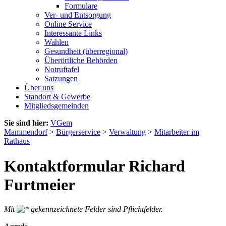
Formulare
Ver- und Entsorgung
Online Service
Interessante Links
Wahlen
Gesundheit (überregional)
Überörtliche Behörden
Notruftafel
Satzungen
Über uns
Standort & Gewerbe
Mitgliedsgemeinden
Sie sind hier:
VGem
Mammendorf
>
Bürgerservice
>
Verwaltung
>
Mitarbeiter im
Rathaus
Kontaktformular Richard
Furtmeier
Mit
gekennzeichnete Felder sind Pflichtfelder.