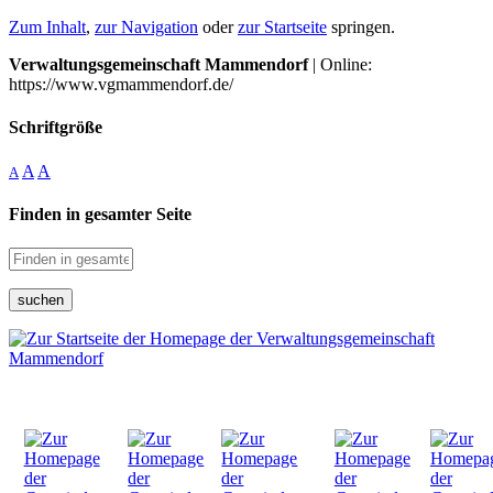
Zum Inhalt
,
zur Navigation
oder
zur Startseite
springen.
Verwaltungsgemeinschaft Mammendorf
| Online:
https://www.vgmammendorf.de/
Schriftgröße
A
A
A
Finden in gesamter Seite
suchen