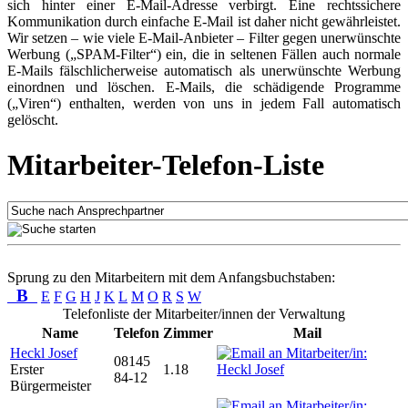
sich hinter einer E-Mail-Adresse verbirgt. Eine rechtssichere
Kommunikation durch einfache E-Mail ist daher nicht gewährleistet.
Wir setzen – wie viele E-Mail-Anbieter – Filter gegen unerwünschte
Werbung („SPAM-Filter“) ein, die in seltenen Fällen auch normale
E-Mails fälschlicherweise automatisch als unerwünschte Werbung
einordnen und löschen. E-Mails, die schädigende Programme
(„Viren“) enthalten, werden von uns in jedem Fall automatisch
gelöscht.
Mitarbeiter-Telefon-Liste
Sprung zu den Mitarbeitern mit dem Anfangsbuchstaben:
B
E
F
G
H
J
K
L
M
O
R
S
W
Telefonliste der Mitarbeiter/innen der Verwaltung
Name
Telefon
Zimmer
Mail
Heckl Josef
08145
Erster
1.18
84-12
Bürgermeister