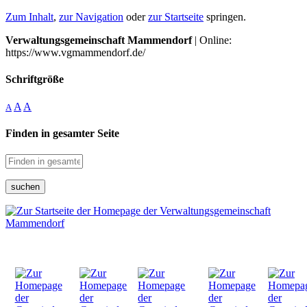
Zum Inhalt
,
zur Navigation
oder
zur Startseite
springen.
Verwaltungsgemeinschaft Mammendorf
| Online:
https://www.vgmammendorf.de/
Schriftgröße
A
A
A
Finden in gesamter Seite
suchen