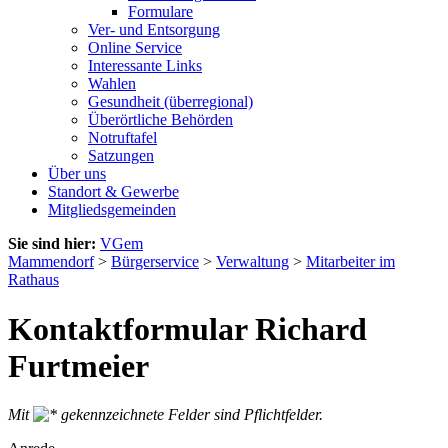
Formulare
Ver- und Entsorgung
Online Service
Interessante Links
Wahlen
Gesundheit (überregional)
Überörtliche Behörden
Notruftafel
Satzungen
Über uns
Standort & Gewerbe
Mitgliedsgemeinden
Sie sind hier:
VGem
Mammendorf
>
Bürgerservice
>
Verwaltung
>
Mitarbeiter im
Rathaus
Kontaktformular Richard
Furtmeier
Mit
gekennzeichnete Felder sind Pflichtfelder.