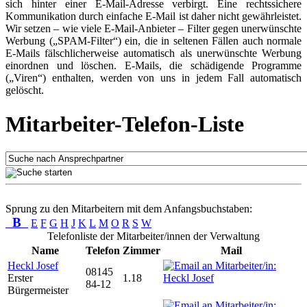
sich hinter einer E-Mail-Adresse verbirgt. Eine rechtssichere
Kommunikation durch einfache E-Mail ist daher nicht gewährleistet.
Wir setzen – wie viele E-Mail-Anbieter – Filter gegen unerwünschte
Werbung („SPAM-Filter“) ein, die in seltenen Fällen auch normale
E-Mails fälschlicherweise automatisch als unerwünschte Werbung
einordnen und löschen. E-Mails, die schädigende Programme
(„Viren“) enthalten, werden von uns in jedem Fall automatisch
gelöscht.
Mitarbeiter-Telefon-Liste
Sprung zu den Mitarbeitern mit dem Anfangsbuchstaben:
B
E
F
G
H
J
K
L
M
O
R
S
W
Telefonliste der Mitarbeiter/innen der Verwaltung
Name
Telefon
Zimmer
Mail
Heckl Josef
08145
Erster
1.18
84-12
Bürgermeister