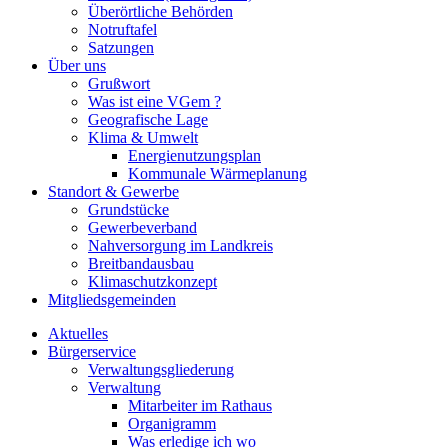
Überörtliche Behörden
Notruftafel
Satzungen
Über uns
Grußwort
Was ist eine VGem ?
Geografische Lage
Klima & Umwelt
Energienutzungsplan
Kommunale Wärmeplanung
Standort & Gewerbe
Grundstücke
Gewerbeverband
Nahversorgung im Landkreis
Breitbandausbau
Klimaschutzkonzept
Mitgliedsgemeinden
Aktuelles
Bürgerservice
Verwaltungsgliederung
Verwaltung
Mitarbeiter im Rathaus
Organigramm
Was erledige ich wo