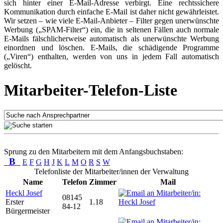
sich hinter einer E-Mail-Adresse verbirgt. Eine rechtssichere
Kommunikation durch einfache E-Mail ist daher nicht gewährleistet.
Wir setzen – wie viele E-Mail-Anbieter – Filter gegen unerwünschte
Werbung („SPAM-Filter“) ein, die in seltenen Fällen auch normale
E-Mails fälschlicherweise automatisch als unerwünschte Werbung
einordnen und löschen. E-Mails, die schädigende Programme
(„Viren“) enthalten, werden von uns in jedem Fall automatisch
gelöscht.
Mitarbeiter-Telefon-Liste
Sprung zu den Mitarbeitern mit dem Anfangsbuchstaben:
B
E
F
G
H
J
K
L
M
O
R
S
W
Telefonliste der Mitarbeiter/innen der Verwaltung
Name
Telefon
Zimmer
Mail
Heckl Josef
08145
Erster
1.18
84-12
Bürgermeister