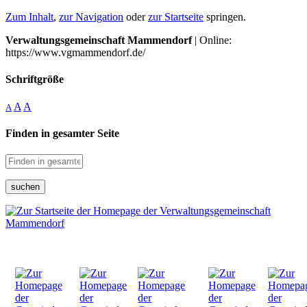
Zum Inhalt
,
zur Navigation
oder
zur Startseite
springen.
Verwaltungsgemeinschaft Mammendorf
| Online:
https://www.vgmammendorf.de/
Schriftgröße
A
A
A
Finden in gesamter Seite
suchen