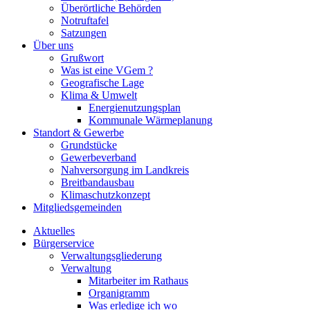
Überörtliche Behörden
Notruftafel
Satzungen
Über uns
Grußwort
Was ist eine VGem ?
Geografische Lage
Klima & Umwelt
Energienutzungsplan
Kommunale Wärmeplanung
Standort & Gewerbe
Grundstücke
Gewerbeverband
Nahversorgung im Landkreis
Breitbandausbau
Klimaschutzkonzept
Mitgliedsgemeinden
Aktuelles
Bürgerservice
Verwaltungsgliederung
Verwaltung
Mitarbeiter im Rathaus
Organigramm
Was erledige ich wo