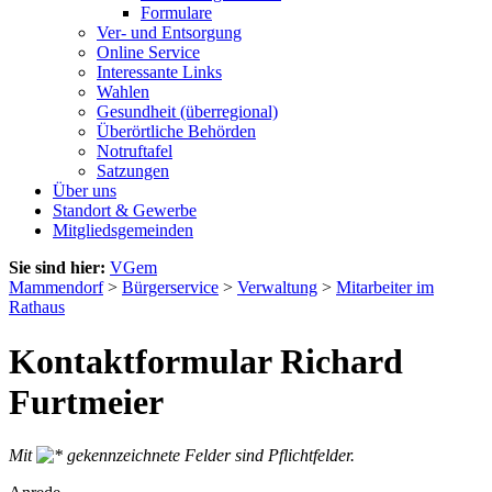
Formulare
Ver- und Entsorgung
Online Service
Interessante Links
Wahlen
Gesundheit (überregional)
Überörtliche Behörden
Notruftafel
Satzungen
Über uns
Standort & Gewerbe
Mitgliedsgemeinden
Sie sind hier:
VGem
Mammendorf
>
Bürgerservice
>
Verwaltung
>
Mitarbeiter im
Rathaus
Kontaktformular Richard
Furtmeier
Mit
gekennzeichnete Felder sind Pflichtfelder.