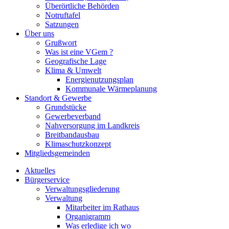
Überörtliche Behörden
Notruftafel
Satzungen
Über uns
Grußwort
Was ist eine VGem ?
Geografische Lage
Klima & Umwelt
Energienutzungsplan
Kommunale Wärmeplanung
Standort & Gewerbe
Grundstücke
Gewerbeverband
Nahversorgung im Landkreis
Breitbandausbau
Klimaschutzkonzept
Mitgliedsgemeinden
Aktuelles
Bürgerservice
Verwaltungsgliederung
Verwaltung
Mitarbeiter im Rathaus
Organigramm
Was erledige ich wo