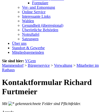
Formulare
Ver- und Entsorgung
Online Service
Interessante Links
Wahlen
Gesundheit (überregional)
Überörtliche Behörden
Notruftafel
Satzungen
Über uns
Standort & Gewerbe
Mitgliedsgemeinden
Sie sind hier:
VGem
Mammendorf
>
Bürgerservice
>
Verwaltung
>
Mitarbeiter im
Rathaus
Kontaktformular Richard
Furtmeier
Mit
gekennzeichnete Felder sind Pflichtfelder.