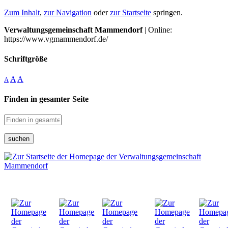
Zum Inhalt
,
zur Navigation
oder
zur Startseite
springen.
Verwaltungsgemeinschaft Mammendorf
| Online:
https://www.vgmammendorf.de/
Schriftgröße
A
A
A
Finden in gesamter Seite
suchen