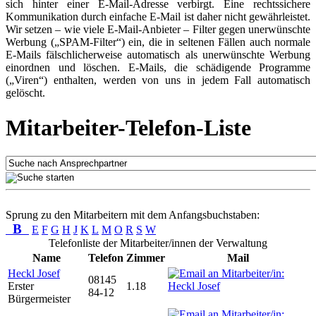
sich hinter einer E-Mail-Adresse verbirgt. Eine rechtssichere
Kommunikation durch einfache E-Mail ist daher nicht gewährleistet.
Wir setzen – wie viele E-Mail-Anbieter – Filter gegen unerwünschte
Werbung („SPAM-Filter“) ein, die in seltenen Fällen auch normale
E-Mails fälschlicherweise automatisch als unerwünschte Werbung
einordnen und löschen. E-Mails, die schädigende Programme
(„Viren“) enthalten, werden von uns in jedem Fall automatisch
gelöscht.
Mitarbeiter-Telefon-Liste
Sprung zu den Mitarbeitern mit dem Anfangsbuchstaben:
B
E
F
G
H
J
K
L
M
O
R
S
W
Telefonliste der Mitarbeiter/innen der Verwaltung
Name
Telefon
Zimmer
Mail
Heckl Josef
08145
Erster
1.18
84-12
Bürgermeister