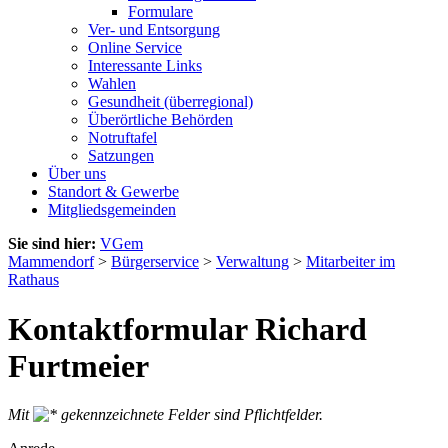
Formulare
Ver- und Entsorgung
Online Service
Interessante Links
Wahlen
Gesundheit (überregional)
Überörtliche Behörden
Notruftafel
Satzungen
Über uns
Standort & Gewerbe
Mitgliedsgemeinden
Sie sind hier:
VGem
Mammendorf
>
Bürgerservice
>
Verwaltung
>
Mitarbeiter im
Rathaus
Kontaktformular Richard
Furtmeier
Mit
gekennzeichnete Felder sind Pflichtfelder.