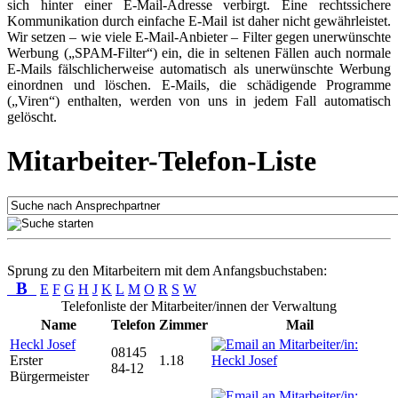
sich hinter einer E-Mail-Adresse verbirgt. Eine rechtssichere
Kommunikation durch einfache E-Mail ist daher nicht gewährleistet.
Wir setzen – wie viele E-Mail-Anbieter – Filter gegen unerwünschte
Werbung („SPAM-Filter“) ein, die in seltenen Fällen auch normale
E-Mails fälschlicherweise automatisch als unerwünschte Werbung
einordnen und löschen. E-Mails, die schädigende Programme
(„Viren“) enthalten, werden von uns in jedem Fall automatisch
gelöscht.
Mitarbeiter-Telefon-Liste
Sprung zu den Mitarbeitern mit dem Anfangsbuchstaben:
B
E
F
G
H
J
K
L
M
O
R
S
W
Telefonliste der Mitarbeiter/innen der Verwaltung
Name
Telefon
Zimmer
Mail
Heckl Josef
08145
Erster
1.18
84-12
Bürgermeister