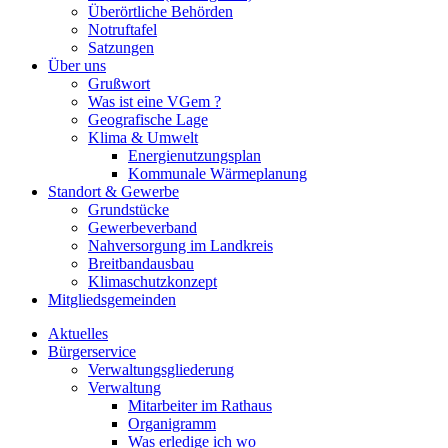
Überörtliche Behörden
Notruftafel
Satzungen
Über uns
Grußwort
Was ist eine VGem ?
Geografische Lage
Klima & Umwelt
Energienutzungsplan
Kommunale Wärmeplanung
Standort & Gewerbe
Grundstücke
Gewerbeverband
Nahversorgung im Landkreis
Breitbandausbau
Klimaschutzkonzept
Mitgliedsgemeinden
Aktuelles
Bürgerservice
Verwaltungsgliederung
Verwaltung
Mitarbeiter im Rathaus
Organigramm
Was erledige ich wo