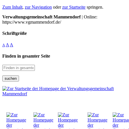
Zum Inhalt
,
zur Navigation
oder
zur Startseite
springen.
Verwaltungsgemeinschaft Mammendorf
| Online:
https://www.vgmammendorf.de/
Schriftgröße
A
A
A
Finden in gesamter Seite
suchen