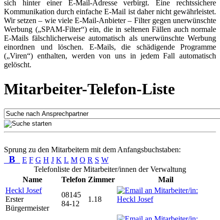
sich hinter einer E-Mail-Adresse verbirgt. Eine rechtssichere
Kommunikation durch einfache E-Mail ist daher nicht gewährleistet.
Wir setzen – wie viele E-Mail-Anbieter – Filter gegen unerwünschte
Werbung („SPAM-Filter“) ein, die in seltenen Fällen auch normale
E-Mails fälschlicherweise automatisch als unerwünschte Werbung
einordnen und löschen. E-Mails, die schädigende Programme
(„Viren“) enthalten, werden von uns in jedem Fall automatisch
gelöscht.
Mitarbeiter-Telefon-Liste
Sprung zu den Mitarbeitern mit dem Anfangsbuchstaben:
B
E
F
G
H
J
K
L
M
O
R
S
W
Telefonliste der Mitarbeiter/innen der Verwaltung
Name
Telefon
Zimmer
Mail
Heckl Josef
08145
Erster
1.18
84-12
Bürgermeister