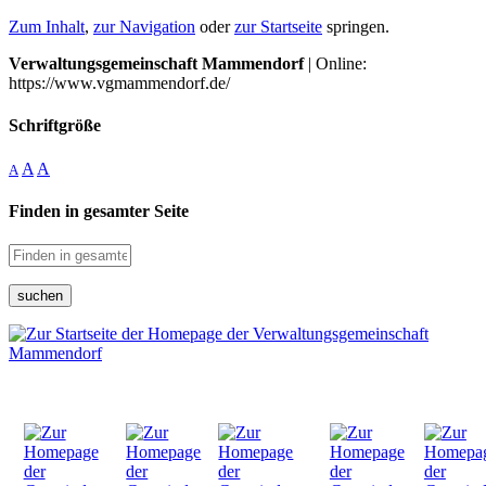
Zum Inhalt
,
zur Navigation
oder
zur Startseite
springen.
Verwaltungsgemeinschaft Mammendorf
| Online:
https://www.vgmammendorf.de/
Schriftgröße
A
A
A
Finden in gesamter Seite
suchen