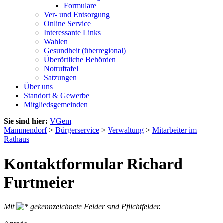
Formulare
Ver- und Entsorgung
Online Service
Interessante Links
Wahlen
Gesundheit (überregional)
Überörtliche Behörden
Notruftafel
Satzungen
Über uns
Standort & Gewerbe
Mitgliedsgemeinden
Sie sind hier:
VGem
Mammendorf
>
Bürgerservice
>
Verwaltung
>
Mitarbeiter im
Rathaus
Kontaktformular Richard
Furtmeier
Mit
gekennzeichnete Felder sind Pflichtfelder.