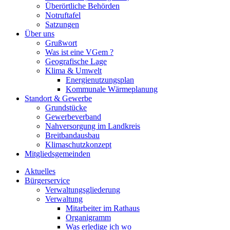
Überörtliche Behörden
Notruftafel
Satzungen
Über uns
Grußwort
Was ist eine VGem ?
Geografische Lage
Klima & Umwelt
Energienutzungsplan
Kommunale Wärmeplanung
Standort & Gewerbe
Grundstücke
Gewerbeverband
Nahversorgung im Landkreis
Breitbandausbau
Klimaschutzkonzept
Mitgliedsgemeinden
Aktuelles
Bürgerservice
Verwaltungsgliederung
Verwaltung
Mitarbeiter im Rathaus
Organigramm
Was erledige ich wo