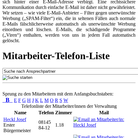
sich hinter einer E-Mail-Adresse verbirgt. Eine rechtssichere
Kommunikation durch einfache E-Mail ist daher nicht gewährleistet.
Wir setzen – wie viele E-Mail-Anbieter – Filter gegen unerwünschte
Werbung („SPAM-Filter“) ein, die in seltenen Fällen auch normale
E-Mails fälschlicherweise automatisch als unerwünschte Werbung
einordnen und löschen. E-Mails, die schädigende Programme
(„Viren“) enthalten, werden von uns in jedem Fall automatisch
gelöscht.
Mitarbeiter-Telefon-Liste
Sprung zu den Mitarbeitern mit dem Anfangsbuchstaben:
B
E
F
G
H
J
K
L
M
O
R
S
W
Telefonliste der Mitarbeiter/innen der Verwaltung
Name
Telefon
Zimmer
Mail
Heckl Josef
08145
Erster
1.18
84-12
Bürgermeister