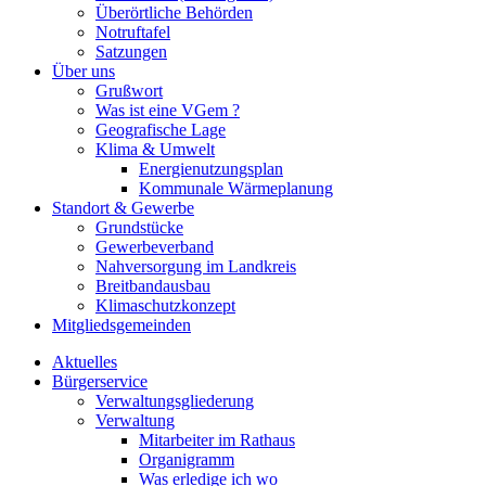
Überörtliche Behörden
Notruftafel
Satzungen
Über uns
Grußwort
Was ist eine VGem ?
Geografische Lage
Klima & Umwelt
Energienutzungsplan
Kommunale Wärmeplanung
Standort & Gewerbe
Grundstücke
Gewerbeverband
Nahversorgung im Landkreis
Breitbandausbau
Klimaschutzkonzept
Mitgliedsgemeinden
Aktuelles
Bürgerservice
Verwaltungsgliederung
Verwaltung
Mitarbeiter im Rathaus
Organigramm
Was erledige ich wo