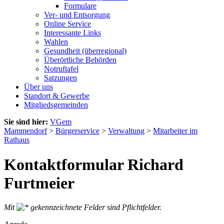
Formulare
Ver- und Entsorgung
Online Service
Interessante Links
Wahlen
Gesundheit (überregional)
Überörtliche Behörden
Notruftafel
Satzungen
Über uns
Standort & Gewerbe
Mitgliedsgemeinden
Sie sind hier:
VGem
Mammendorf
>
Bürgerservice
>
Verwaltung
>
Mitarbeiter im
Rathaus
Kontaktformular Richard
Furtmeier
Mit
gekennzeichnete Felder sind Pflichtfelder.