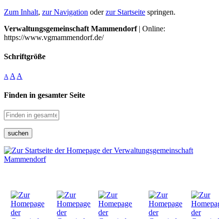
Zum Inhalt
,
zur Navigation
oder
zur Startseite
springen.
Verwaltungsgemeinschaft Mammendorf
| Online:
https://www.vgmammendorf.de/
Schriftgröße
A
A
A
Finden in gesamter Seite
suchen