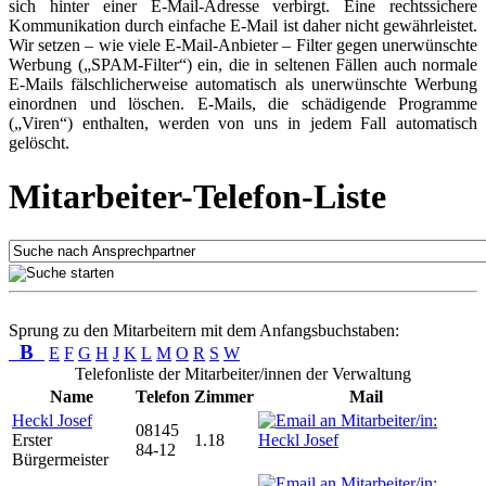
sich hinter einer E-Mail-Adresse verbirgt. Eine rechtssichere
Kommunikation durch einfache E-Mail ist daher nicht gewährleistet.
Wir setzen – wie viele E-Mail-Anbieter – Filter gegen unerwünschte
Werbung („SPAM-Filter“) ein, die in seltenen Fällen auch normale
E-Mails fälschlicherweise automatisch als unerwünschte Werbung
einordnen und löschen. E-Mails, die schädigende Programme
(„Viren“) enthalten, werden von uns in jedem Fall automatisch
gelöscht.
Mitarbeiter-Telefon-Liste
Sprung zu den Mitarbeitern mit dem Anfangsbuchstaben:
B
E
F
G
H
J
K
L
M
O
R
S
W
Telefonliste der Mitarbeiter/innen der Verwaltung
Name
Telefon
Zimmer
Mail
Heckl Josef
08145
Erster
1.18
84-12
Bürgermeister