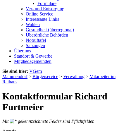
Formulare
Ver- und Entsorgung
Online Service
Interessante Links
Wahlen
Gesundheit (überregional)
Überörtliche Behörden
Notruftafel
Satzungen
Über uns
Standort & Gewerbe
Mitgliedsgemeinden
Sie sind hier:
VGem
Mammendorf
>
Bürgerservice
>
Verwaltung
>
Mitarbeiter im
Rathaus
Kontaktformular Richard
Furtmeier
Mit
gekennzeichnete Felder sind Pflichtfelder.