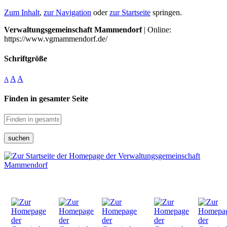
Zum Inhalt
,
zur Navigation
oder
zur Startseite
springen.
Verwaltungsgemeinschaft Mammendorf
| Online:
https://www.vgmammendorf.de/
Schriftgröße
A
A
A
Finden in gesamter Seite
suchen