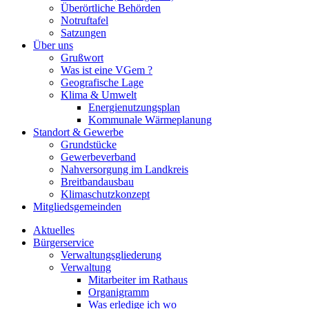
Überörtliche Behörden
Notruftafel
Satzungen
Über uns
Grußwort
Was ist eine VGem ?
Geografische Lage
Klima & Umwelt
Energienutzungsplan
Kommunale Wärmeplanung
Standort & Gewerbe
Grundstücke
Gewerbeverband
Nahversorgung im Landkreis
Breitbandausbau
Klimaschutzkonzept
Mitgliedsgemeinden
Aktuelles
Bürgerservice
Verwaltungsgliederung
Verwaltung
Mitarbeiter im Rathaus
Organigramm
Was erledige ich wo