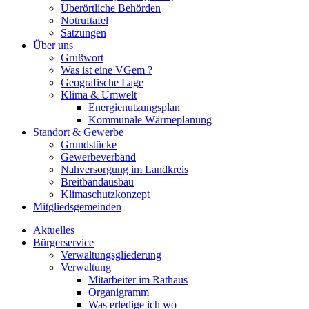
Überörtliche Behörden
Notruftafel
Satzungen
Über uns
Grußwort
Was ist eine VGem ?
Geografische Lage
Klima & Umwelt
Energienutzungsplan
Kommunale Wärmeplanung
Standort & Gewerbe
Grundstücke
Gewerbeverband
Nahversorgung im Landkreis
Breitbandausbau
Klimaschutzkonzept
Mitgliedsgemeinden
Aktuelles
Bürgerservice
Verwaltungsgliederung
Verwaltung
Mitarbeiter im Rathaus
Organigramm
Was erledige ich wo