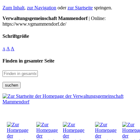
Zum Inhalt
,
zur Navigation
oder
zur Startseite
springen.
Verwaltungsgemeinschaft Mammendorf
| Online:
https://www.vgmammendorf.de/
Schriftgröße
A
A
A
Finden in gesamter Seite
suchen