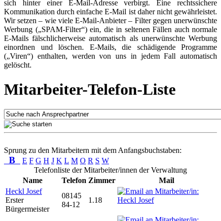
sich hinter einer E-Mail-Adresse verbirgt. Eine rechtssichere
Kommunikation durch einfache E-Mail ist daher nicht gewährleistet.
Wir setzen – wie viele E-Mail-Anbieter – Filter gegen unerwünschte
Werbung („SPAM-Filter“) ein, die in seltenen Fällen auch normale
E-Mails fälschlicherweise automatisch als unerwünschte Werbung
einordnen und löschen. E-Mails, die schädigende Programme
(„Viren“) enthalten, werden von uns in jedem Fall automatisch
gelöscht.
Mitarbeiter-Telefon-Liste
Sprung zu den Mitarbeitern mit dem Anfangsbuchstaben:
B
E
F
G
H
J
K
L
M
O
R
S
W
Telefonliste der Mitarbeiter/innen der Verwaltung
Name
Telefon
Zimmer
Mail
Heckl Josef
08145
Erster
1.18
84-12
Bürgermeister