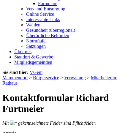
Formulare
Ver- und Entsorgung
Online Service
Interessante Links
Wahlen
Gesundheit (überregional)
Überörtliche Behörden
Notruftafel
Satzungen
Über uns
Standort & Gewerbe
Mitgliedsgemeinden
Sie sind hier:
VGem
Mammendorf
>
Bürgerservice
>
Verwaltung
>
Mitarbeiter im
Rathaus
Kontaktformular Richard
Furtmeier
Mit
gekennzeichnete Felder sind Pflichtfelder.