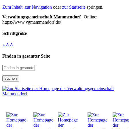
Zum Inhalt
,
zur Navigation
oder
zur Startseite
springen.
Verwaltungsgemeinschaft Mammendorf
| Online:
https://www.vgmammendorf.de/
Schriftgröße
A
A
A
Finden in gesamter Seite
suchen