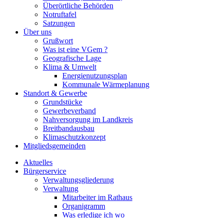
Überörtliche Behörden
Notruftafel
Satzungen
Über uns
Grußwort
Was ist eine VGem ?
Geografische Lage
Klima & Umwelt
Energienutzungsplan
Kommunale Wärmeplanung
Standort & Gewerbe
Grundstücke
Gewerbeverband
Nahversorgung im Landkreis
Breitbandausbau
Klimaschutzkonzept
Mitgliedsgemeinden
Aktuelles
Bürgerservice
Verwaltungsgliederung
Verwaltung
Mitarbeiter im Rathaus
Organigramm
Was erledige ich wo