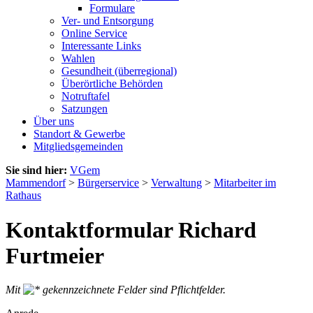
Formulare
Ver- und Entsorgung
Online Service
Interessante Links
Wahlen
Gesundheit (überregional)
Überörtliche Behörden
Notruftafel
Satzungen
Über uns
Standort & Gewerbe
Mitgliedsgemeinden
Sie sind hier:
VGem
Mammendorf
>
Bürgerservice
>
Verwaltung
>
Mitarbeiter im
Rathaus
Kontaktformular Richard
Furtmeier
Mit
gekennzeichnete Felder sind Pflichtfelder.