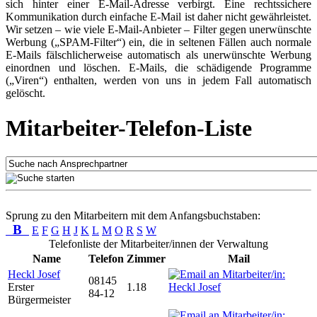
sich hinter einer E-Mail-Adresse verbirgt. Eine rechtssichere
Kommunikation durch einfache E-Mail ist daher nicht gewährleistet.
Wir setzen – wie viele E-Mail-Anbieter – Filter gegen unerwünschte
Werbung („SPAM-Filter“) ein, die in seltenen Fällen auch normale
E-Mails fälschlicherweise automatisch als unerwünschte Werbung
einordnen und löschen. E-Mails, die schädigende Programme
(„Viren“) enthalten, werden von uns in jedem Fall automatisch
gelöscht.
Mitarbeiter-Telefon-Liste
Sprung zu den Mitarbeitern mit dem Anfangsbuchstaben:
B
E
F
G
H
J
K
L
M
O
R
S
W
Telefonliste der Mitarbeiter/innen der Verwaltung
Name
Telefon
Zimmer
Mail
Heckl Josef
08145
Erster
1.18
84-12
Bürgermeister