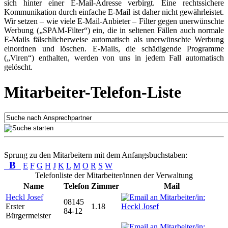
sich hinter einer E-Mail-Adresse verbirgt. Eine rechtssichere
Kommunikation durch einfache E-Mail ist daher nicht gewährleistet.
Wir setzen – wie viele E-Mail-Anbieter – Filter gegen unerwünschte
Werbung („SPAM-Filter“) ein, die in seltenen Fällen auch normale
E-Mails fälschlicherweise automatisch als unerwünschte Werbung
einordnen und löschen. E-Mails, die schädigende Programme
(„Viren“) enthalten, werden von uns in jedem Fall automatisch
gelöscht.
Mitarbeiter-Telefon-Liste
Sprung zu den Mitarbeitern mit dem Anfangsbuchstaben:
B
E
F
G
H
J
K
L
M
O
R
S
W
Telefonliste der Mitarbeiter/innen der Verwaltung
Name
Telefon
Zimmer
Mail
Heckl Josef
08145
Erster
1.18
84-12
Bürgermeister