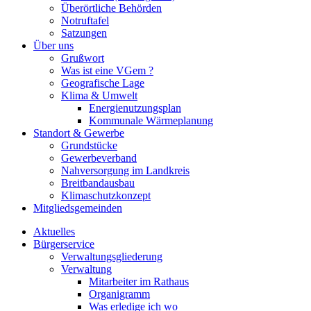
Überörtliche Behörden
Notruftafel
Satzungen
Über uns
Grußwort
Was ist eine VGem ?
Geografische Lage
Klima & Umwelt
Energienutzungsplan
Kommunale Wärmeplanung
Standort & Gewerbe
Grundstücke
Gewerbeverband
Nahversorgung im Landkreis
Breitbandausbau
Klimaschutzkonzept
Mitgliedsgemeinden
Aktuelles
Bürgerservice
Verwaltungsgliederung
Verwaltung
Mitarbeiter im Rathaus
Organigramm
Was erledige ich wo