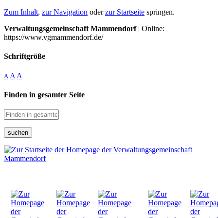
Zum Inhalt
,
zur Navigation
oder
zur Startseite
springen.
Verwaltungsgemeinschaft Mammendorf
| Online:
https://www.vgmammendorf.de/
Schriftgröße
A
A
A
Finden in gesamter Seite
suchen