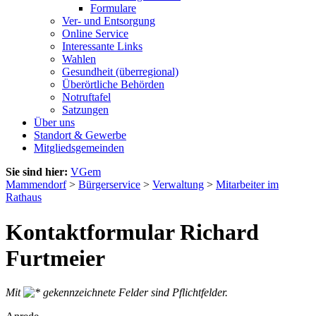
Formulare
Ver- und Entsorgung
Online Service
Interessante Links
Wahlen
Gesundheit (überregional)
Überörtliche Behörden
Notruftafel
Satzungen
Über uns
Standort & Gewerbe
Mitgliedsgemeinden
Sie sind hier:
VGem
Mammendorf
>
Bürgerservice
>
Verwaltung
>
Mitarbeiter im
Rathaus
Kontaktformular Richard
Furtmeier
Mit
gekennzeichnete Felder sind Pflichtfelder.