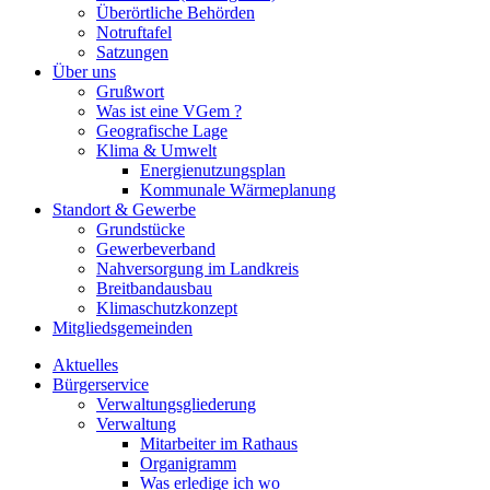
Überörtliche Behörden
Notruftafel
Satzungen
Über uns
Grußwort
Was ist eine VGem ?
Geografische Lage
Klima & Umwelt
Energienutzungsplan
Kommunale Wärmeplanung
Standort & Gewerbe
Grundstücke
Gewerbeverband
Nahversorgung im Landkreis
Breitbandausbau
Klimaschutzkonzept
Mitgliedsgemeinden
Aktuelles
Bürgerservice
Verwaltungsgliederung
Verwaltung
Mitarbeiter im Rathaus
Organigramm
Was erledige ich wo