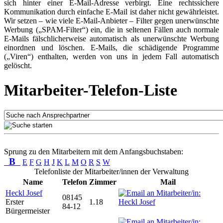
sich hinter einer E-Mail-Adresse verbirgt. Eine rechtssichere
Kommunikation durch einfache E-Mail ist daher nicht gewährleistet.
Wir setzen – wie viele E-Mail-Anbieter – Filter gegen unerwünschte
Werbung („SPAM-Filter“) ein, die in seltenen Fällen auch normale
E-Mails fälschlicherweise automatisch als unerwünschte Werbung
einordnen und löschen. E-Mails, die schädigende Programme
(„Viren“) enthalten, werden von uns in jedem Fall automatisch
gelöscht.
Mitarbeiter-Telefon-Liste
Sprung zu den Mitarbeitern mit dem Anfangsbuchstaben:
B
E
F
G
H
J
K
L
M
O
R
S
W
Telefonliste der Mitarbeiter/innen der Verwaltung
Name
Telefon
Zimmer
Mail
Heckl Josef
08145
Erster
1.18
84-12
Bürgermeister