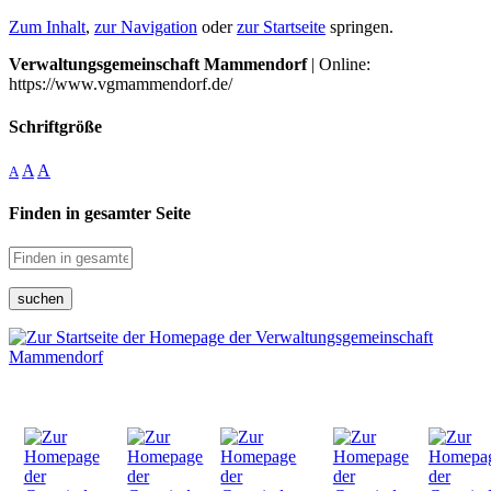
Zum Inhalt
,
zur Navigation
oder
zur Startseite
springen.
Verwaltungsgemeinschaft Mammendorf
| Online:
https://www.vgmammendorf.de/
Schriftgröße
A
A
A
Finden in gesamter Seite
suchen