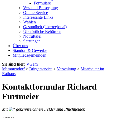
Formulare
Ver- und Entsorgung
Online Service
Interessante Links
Wahlen
Gesundheit (überregional)
Überörtliche Behörden
Notruftafel
Satzungen
Über uns
Standort & Gewerbe
Mitgliedsgemeinden
Sie sind hier:
VGem
Mammendorf
>
Bürgerservice
>
Verwaltung
>
Mitarbeiter im
Rathaus
Kontaktformular Richard
Furtmeier
Mit
gekennzeichnete Felder sind Pflichtfelder.