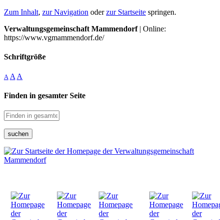
Zum Inhalt
,
zur Navigation
oder
zur Startseite
springen.
Verwaltungsgemeinschaft Mammendorf
| Online:
https://www.vgmammendorf.de/
Schriftgröße
A
A
A
Finden in gesamter Seite
suchen