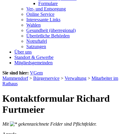
Formulare
Ver- und Entsorgung
Online Service
Interessante Links
Wahlen
Gesundheit (überregional)
Überörtliche Behörden
Notruftafel
Satzungen
Über uns
Standort & Gewerbe
Mitgliedsgemeinden
Sie sind hier:
VGem
Mammendorf
>
Bürgerservice
>
Verwaltung
>
Mitarbeiter im
Rathaus
Kontaktformular Richard
Furtmeier
Mit
gekennzeichnete Felder sind Pflichtfelder.