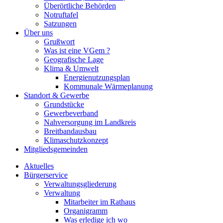
Überörtliche Behörden
Notruftafel
Satzungen
Über uns
Grußwort
Was ist eine VGem ?
Geografische Lage
Klima & Umwelt
Energienutzungsplan
Kommunale Wärmeplanung
Standort & Gewerbe
Grundstücke
Gewerbeverband
Nahversorgung im Landkreis
Breitbandausbau
Klimaschutzkonzept
Mitgliedsgemeinden
Aktuelles
Bürgerservice
Verwaltungsgliederung
Verwaltung
Mitarbeiter im Rathaus
Organigramm
Was erledige ich wo