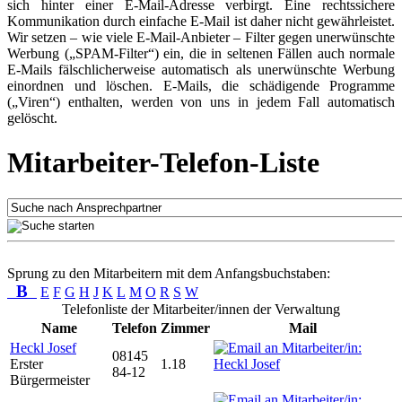
sich hinter einer E-Mail-Adresse verbirgt. Eine rechtssichere
Kommunikation durch einfache E-Mail ist daher nicht gewährleistet.
Wir setzen – wie viele E-Mail-Anbieter – Filter gegen unerwünschte
Werbung („SPAM-Filter“) ein, die in seltenen Fällen auch normale
E-Mails fälschlicherweise automatisch als unerwünschte Werbung
einordnen und löschen. E-Mails, die schädigende Programme
(„Viren“) enthalten, werden von uns in jedem Fall automatisch
gelöscht.
Mitarbeiter-Telefon-Liste
Sprung zu den Mitarbeitern mit dem Anfangsbuchstaben:
B
E
F
G
H
J
K
L
M
O
R
S
W
Telefonliste der Mitarbeiter/innen der Verwaltung
Name
Telefon
Zimmer
Mail
Heckl Josef
08145
Erster
1.18
84-12
Bürgermeister