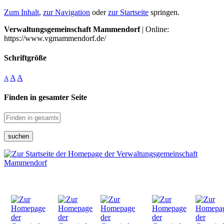
Zum Inhalt
,
zur Navigation
oder
zur Startseite
springen.
Verwaltungsgemeinschaft Mammendorf
| Online:
https://www.vgmammendorf.de/
Schriftgröße
A
A
A
Finden in gesamter Seite
suchen