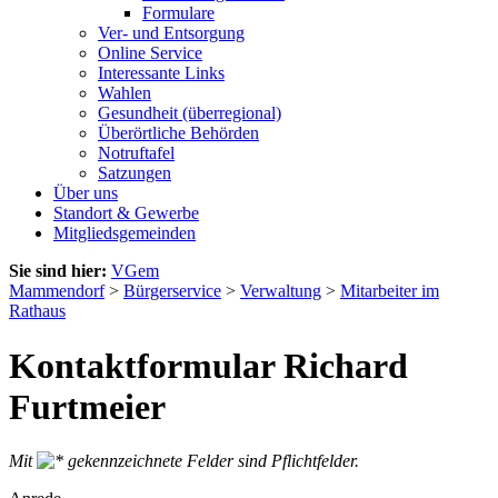
Formulare
Ver- und Entsorgung
Online Service
Interessante Links
Wahlen
Gesundheit (überregional)
Überörtliche Behörden
Notruftafel
Satzungen
Über uns
Standort & Gewerbe
Mitgliedsgemeinden
Sie sind hier:
VGem
Mammendorf
>
Bürgerservice
>
Verwaltung
>
Mitarbeiter im
Rathaus
Kontaktformular Richard
Furtmeier
Mit
gekennzeichnete Felder sind Pflichtfelder.