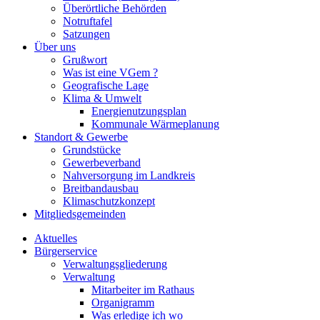
Überörtliche Behörden
Notruftafel
Satzungen
Über uns
Grußwort
Was ist eine VGem ?
Geografische Lage
Klima & Umwelt
Energienutzungsplan
Kommunale Wärmeplanung
Standort & Gewerbe
Grundstücke
Gewerbeverband
Nahversorgung im Landkreis
Breitbandausbau
Klimaschutzkonzept
Mitgliedsgemeinden
Aktuelles
Bürgerservice
Verwaltungsgliederung
Verwaltung
Mitarbeiter im Rathaus
Organigramm
Was erledige ich wo