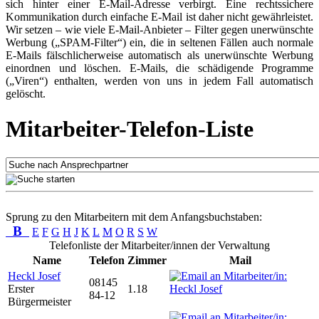
sich hinter einer E-Mail-Adresse verbirgt. Eine rechtssichere
Kommunikation durch einfache E-Mail ist daher nicht gewährleistet.
Wir setzen – wie viele E-Mail-Anbieter – Filter gegen unerwünschte
Werbung („SPAM-Filter“) ein, die in seltenen Fällen auch normale
E-Mails fälschlicherweise automatisch als unerwünschte Werbung
einordnen und löschen. E-Mails, die schädigende Programme
(„Viren“) enthalten, werden von uns in jedem Fall automatisch
gelöscht.
Mitarbeiter-Telefon-Liste
Sprung zu den Mitarbeitern mit dem Anfangsbuchstaben:
B
E
F
G
H
J
K
L
M
O
R
S
W
Telefonliste der Mitarbeiter/innen der Verwaltung
Name
Telefon
Zimmer
Mail
Heckl Josef
08145
Erster
1.18
84-12
Bürgermeister