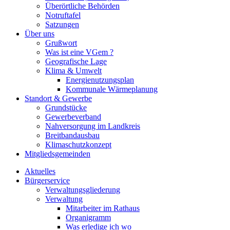
Überörtliche Behörden
Notruftafel
Satzungen
Über uns
Grußwort
Was ist eine VGem ?
Geografische Lage
Klima & Umwelt
Energienutzungsplan
Kommunale Wärmeplanung
Standort & Gewerbe
Grundstücke
Gewerbeverband
Nahversorgung im Landkreis
Breitbandausbau
Klimaschutzkonzept
Mitgliedsgemeinden
Aktuelles
Bürgerservice
Verwaltungsgliederung
Verwaltung
Mitarbeiter im Rathaus
Organigramm
Was erledige ich wo