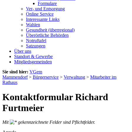
Formulare
Ver- und Entsorgung
Online Service
Interessante Links
Wahlen
Gesundheit (überregional)
Überörtliche Behörden
Notruftafel
Satzungen
Über uns
Standort & Gewerbe
Mitgliedsgemeinden
Sie sind hier:
VGem
Mammendorf
>
Bürgerservice
>
Verwaltung
>
Mitarbeiter im
Rathaus
Kontaktformular Richard
Furtmeier
Mit
gekennzeichnete Felder sind Pflichtfelder.