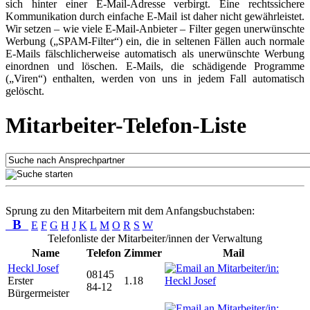
sich hinter einer E-Mail-Adresse verbirgt. Eine rechtssichere
Kommunikation durch einfache E-Mail ist daher nicht gewährleistet.
Wir setzen – wie viele E-Mail-Anbieter – Filter gegen unerwünschte
Werbung („SPAM-Filter“) ein, die in seltenen Fällen auch normale
E-Mails fälschlicherweise automatisch als unerwünschte Werbung
einordnen und löschen. E-Mails, die schädigende Programme
(„Viren“) enthalten, werden von uns in jedem Fall automatisch
gelöscht.
Mitarbeiter-Telefon-Liste
Sprung zu den Mitarbeitern mit dem Anfangsbuchstaben:
B
E
F
G
H
J
K
L
M
O
R
S
W
Telefonliste der Mitarbeiter/innen der Verwaltung
Name
Telefon
Zimmer
Mail
Heckl Josef
08145
Erster
1.18
84-12
Bürgermeister