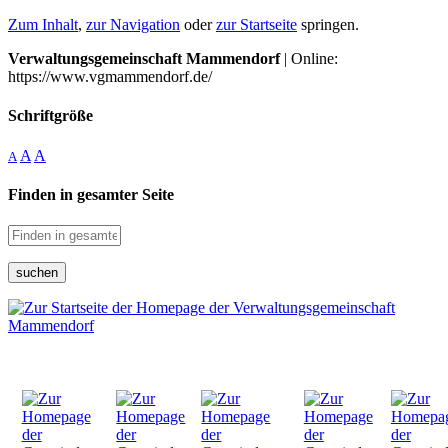
Zum Inhalt
,
zur Navigation
oder
zur Startseite
springen.
Verwaltungsgemeinschaft Mammendorf
| Online:
https://www.vgmammendorf.de/
Schriftgröße
A
A
A
Finden in gesamter Seite
suchen