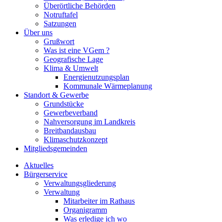
Überörtliche Behörden
Notruftafel
Satzungen
Über uns
Grußwort
Was ist eine VGem ?
Geografische Lage
Klima & Umwelt
Energienutzungsplan
Kommunale Wärmeplanung
Standort & Gewerbe
Grundstücke
Gewerbeverband
Nahversorgung im Landkreis
Breitbandausbau
Klimaschutzkonzept
Mitgliedsgemeinden
Aktuelles
Bürgerservice
Verwaltungsgliederung
Verwaltung
Mitarbeiter im Rathaus
Organigramm
Was erledige ich wo