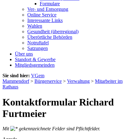
Formulare
Ver- und Entsorgung
Online Service
Interessante Links
Wahlen
Gesundheit (überregional)
Überörtliche Behörden
Notruftafel
Satzungen
Über uns
Standort & Gewerbe
Mitgliedsgemeinden
Sie sind hier:
VGem
Mammendorf
>
Bürgerservice
>
Verwaltung
>
Mitarbeiter im
Rathaus
Kontaktformular Richard
Furtmeier
Mit
gekennzeichnete Felder sind Pflichtfelder.