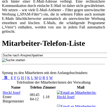
sich hinter einer E-Mail-Adresse verbirgt. Eine rechtssichere
Kommunikation durch einfache E-Mail ist daher nicht gewährleistet.
Wir setzen – wie viele E-Mail-Anbieter – Filter gegen unerwünschte
Werbung („SPAM-Filter“) ein, die in seltenen Fällen auch normale
E-Mails fälschlicherweise automatisch als unerwünschte Werbung
einordnen und löschen. E-Mails, die schädigende Programme
(„Viren“) enthalten, werden von uns in jedem Fall automatisch
gelöscht.
Mitarbeiter-Telefon-Liste
Sprung zu den Mitarbeitern mit dem Anfangsbuchstaben:
B
E
F
G
H
J
K
L
M
O
R
S
W
Telefonliste der Mitarbeiter/innen der Verwaltung
Name
Telefon
Zimmer
Mail
Heckl Josef
08145
Erster
1.18
84-12
Bürgermeister