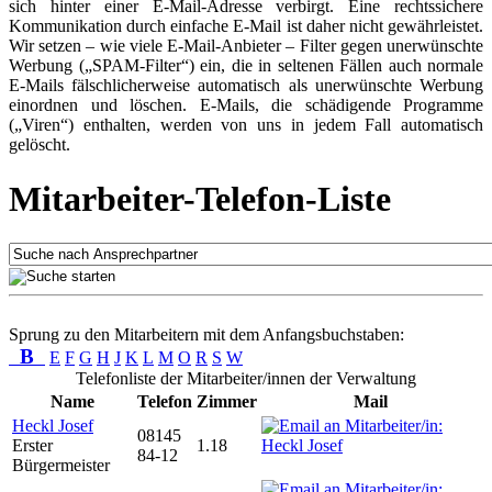
sich hinter einer E-Mail-Adresse verbirgt. Eine rechtssichere
Kommunikation durch einfache E-Mail ist daher nicht gewährleistet.
Wir setzen – wie viele E-Mail-Anbieter – Filter gegen unerwünschte
Werbung („SPAM-Filter“) ein, die in seltenen Fällen auch normale
E-Mails fälschlicherweise automatisch als unerwünschte Werbung
einordnen und löschen. E-Mails, die schädigende Programme
(„Viren“) enthalten, werden von uns in jedem Fall automatisch
gelöscht.
Mitarbeiter-Telefon-Liste
Sprung zu den Mitarbeitern mit dem Anfangsbuchstaben:
B
E
F
G
H
J
K
L
M
O
R
S
W
Telefonliste der Mitarbeiter/innen der Verwaltung
Name
Telefon
Zimmer
Mail
Heckl Josef
08145
Erster
1.18
84-12
Bürgermeister