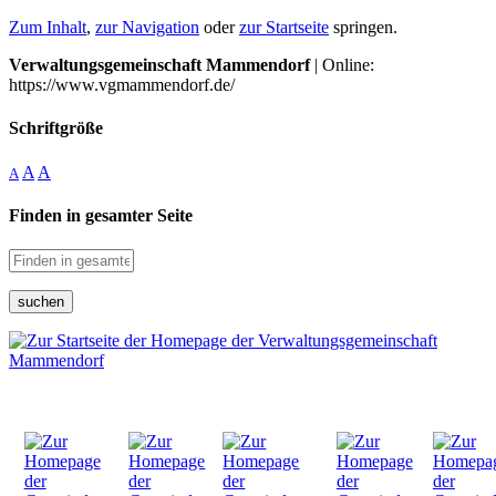
Zum Inhalt
,
zur Navigation
oder
zur Startseite
springen.
Verwaltungsgemeinschaft Mammendorf
| Online:
https://www.vgmammendorf.de/
Schriftgröße
A
A
A
Finden in gesamter Seite
suchen