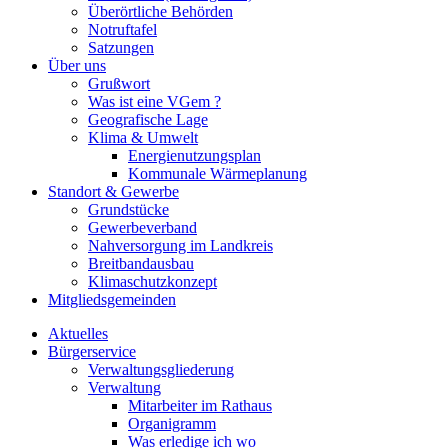
Überörtliche Behörden
Notruftafel
Satzungen
Über uns
Grußwort
Was ist eine VGem ?
Geografische Lage
Klima & Umwelt
Energienutzungsplan
Kommunale Wärmeplanung
Standort & Gewerbe
Grundstücke
Gewerbeverband
Nahversorgung im Landkreis
Breitbandausbau
Klimaschutzkonzept
Mitgliedsgemeinden
Aktuelles
Bürgerservice
Verwaltungsgliederung
Verwaltung
Mitarbeiter im Rathaus
Organigramm
Was erledige ich wo