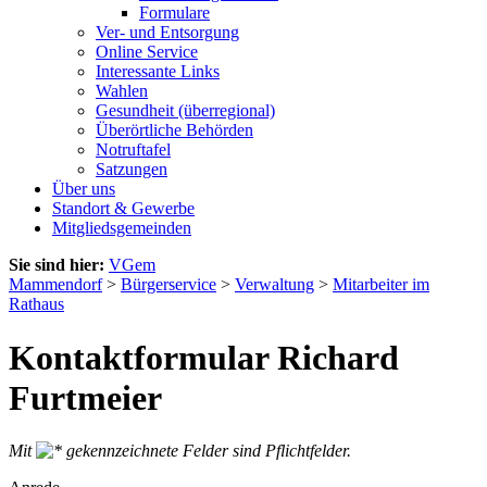
Formulare
Ver- und Entsorgung
Online Service
Interessante Links
Wahlen
Gesundheit (überregional)
Überörtliche Behörden
Notruftafel
Satzungen
Über uns
Standort & Gewerbe
Mitgliedsgemeinden
Sie sind hier:
VGem
Mammendorf
>
Bürgerservice
>
Verwaltung
>
Mitarbeiter im
Rathaus
Kontaktformular Richard
Furtmeier
Mit
gekennzeichnete Felder sind Pflichtfelder.