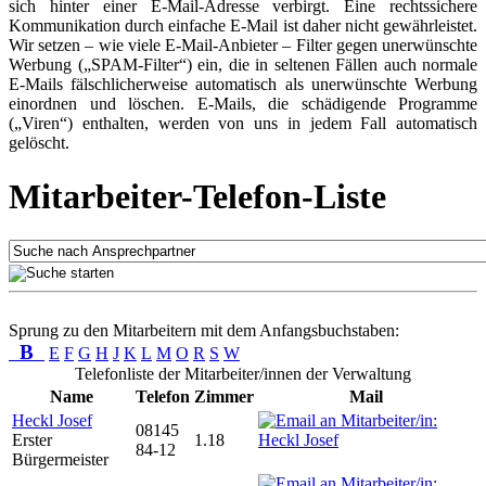
sich hinter einer E-Mail-Adresse verbirgt. Eine rechtssichere
Kommunikation durch einfache E-Mail ist daher nicht gewährleistet.
Wir setzen – wie viele E-Mail-Anbieter – Filter gegen unerwünschte
Werbung („SPAM-Filter“) ein, die in seltenen Fällen auch normale
E-Mails fälschlicherweise automatisch als unerwünschte Werbung
einordnen und löschen. E-Mails, die schädigende Programme
(„Viren“) enthalten, werden von uns in jedem Fall automatisch
gelöscht.
Mitarbeiter-Telefon-Liste
Sprung zu den Mitarbeitern mit dem Anfangsbuchstaben:
B
E
F
G
H
J
K
L
M
O
R
S
W
Telefonliste der Mitarbeiter/innen der Verwaltung
Name
Telefon
Zimmer
Mail
Heckl Josef
08145
Erster
1.18
84-12
Bürgermeister