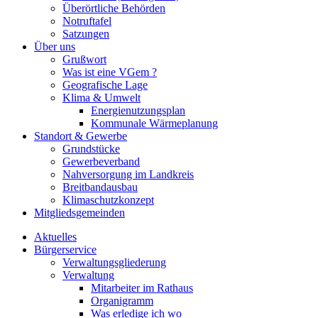
Überörtliche Behörden
Notruftafel
Satzungen
Über uns
Grußwort
Was ist eine VGem ?
Geografische Lage
Klima & Umwelt
Energienutzungsplan
Kommunale Wärmeplanung
Standort & Gewerbe
Grundstücke
Gewerbeverband
Nahversorgung im Landkreis
Breitbandausbau
Klimaschutzkonzept
Mitgliedsgemeinden
Aktuelles
Bürgerservice
Verwaltungsgliederung
Verwaltung
Mitarbeiter im Rathaus
Organigramm
Was erledige ich wo