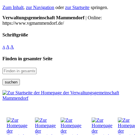
Zum Inhalt
,
zur Navigation
oder
zur Startseite
springen.
Verwaltungsgemeinschaft Mammendorf
| Online:
https://www.vgmammendorf.de/
Schriftgröße
A
A
A
Finden in gesamter Seite
suchen