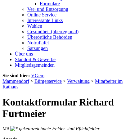
Formulare
Ver- und Entsorgung
Online Service
Interessante Links
Wahlen
Gesundheit (überregional)
Überörtliche Behörden
Notruftafel
Satzungen
Über uns
Standort & Gewerbe
Mitgliedsgemeinden
Sie sind hier:
VGem
Mammendorf
>
Bürgerservice
>
Verwaltung
>
Mitarbeiter im
Rathaus
Kontaktformular Richard
Furtmeier
Mit
gekennzeichnete Felder sind Pflichtfelder.