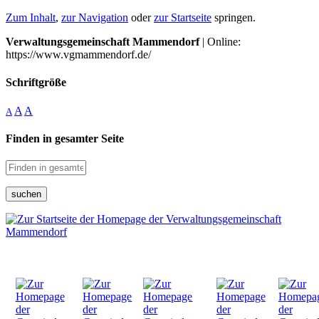
Zum Inhalt
,
zur Navigation
oder
zur Startseite
springen.
Verwaltungsgemeinschaft Mammendorf
| Online:
https://www.vgmammendorf.de/
Schriftgröße
A
A
A
Finden in gesamter Seite
suchen