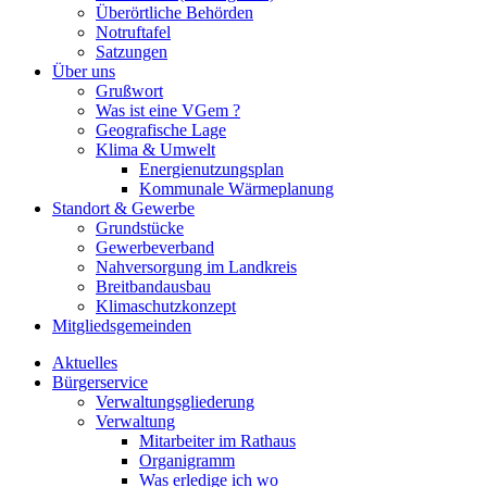
Überörtliche Behörden
Notruftafel
Satzungen
Über uns
Grußwort
Was ist eine VGem ?
Geografische Lage
Klima & Umwelt
Energienutzungsplan
Kommunale Wärmeplanung
Standort & Gewerbe
Grundstücke
Gewerbeverband
Nahversorgung im Landkreis
Breitbandausbau
Klimaschutzkonzept
Mitgliedsgemeinden
Aktuelles
Bürgerservice
Verwaltungsgliederung
Verwaltung
Mitarbeiter im Rathaus
Organigramm
Was erledige ich wo