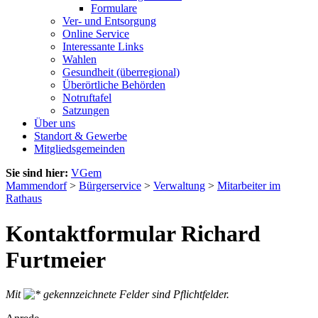
Formulare
Ver- und Entsorgung
Online Service
Interessante Links
Wahlen
Gesundheit (überregional)
Überörtliche Behörden
Notruftafel
Satzungen
Über uns
Standort & Gewerbe
Mitgliedsgemeinden
Sie sind hier:
VGem
Mammendorf
>
Bürgerservice
>
Verwaltung
>
Mitarbeiter im
Rathaus
Kontaktformular Richard
Furtmeier
Mit
gekennzeichnete Felder sind Pflichtfelder.