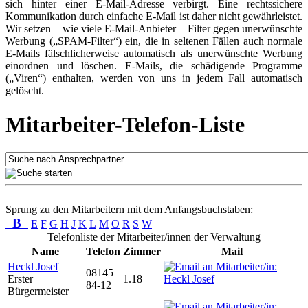
sich hinter einer E-Mail-Adresse verbirgt. Eine rechtssichere
Kommunikation durch einfache E-Mail ist daher nicht gewährleistet.
Wir setzen – wie viele E-Mail-Anbieter – Filter gegen unerwünschte
Werbung („SPAM-Filter“) ein, die in seltenen Fällen auch normale
E-Mails fälschlicherweise automatisch als unerwünschte Werbung
einordnen und löschen. E-Mails, die schädigende Programme
(„Viren“) enthalten, werden von uns in jedem Fall automatisch
gelöscht.
Mitarbeiter-Telefon-Liste
Sprung zu den Mitarbeitern mit dem Anfangsbuchstaben:
B
E
F
G
H
J
K
L
M
O
R
S
W
Telefonliste der Mitarbeiter/innen der Verwaltung
Name
Telefon
Zimmer
Mail
Heckl Josef
08145
Erster
1.18
84-12
Bürgermeister