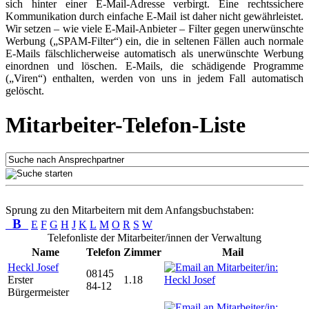
sich hinter einer E-Mail-Adresse verbirgt. Eine rechtssichere
Kommunikation durch einfache E-Mail ist daher nicht gewährleistet.
Wir setzen – wie viele E-Mail-Anbieter – Filter gegen unerwünschte
Werbung („SPAM-Filter“) ein, die in seltenen Fällen auch normale
E-Mails fälschlicherweise automatisch als unerwünschte Werbung
einordnen und löschen. E-Mails, die schädigende Programme
(„Viren“) enthalten, werden von uns in jedem Fall automatisch
gelöscht.
Mitarbeiter-Telefon-Liste
Sprung zu den Mitarbeitern mit dem Anfangsbuchstaben:
B
E
F
G
H
J
K
L
M
O
R
S
W
Telefonliste der Mitarbeiter/innen der Verwaltung
Name
Telefon
Zimmer
Mail
Heckl Josef
08145
Erster
1.18
84-12
Bürgermeister