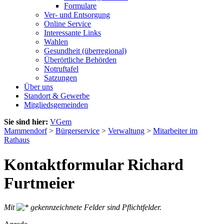
Formulare
Ver- und Entsorgung
Online Service
Interessante Links
Wahlen
Gesundheit (überregional)
Überörtliche Behörden
Notruftafel
Satzungen
Über uns
Standort & Gewerbe
Mitgliedsgemeinden
Sie sind hier:
VGem
Mammendorf
>
Bürgerservice
>
Verwaltung
>
Mitarbeiter im
Rathaus
Kontaktformular Richard
Furtmeier
Mit
gekennzeichnete Felder sind Pflichtfelder.