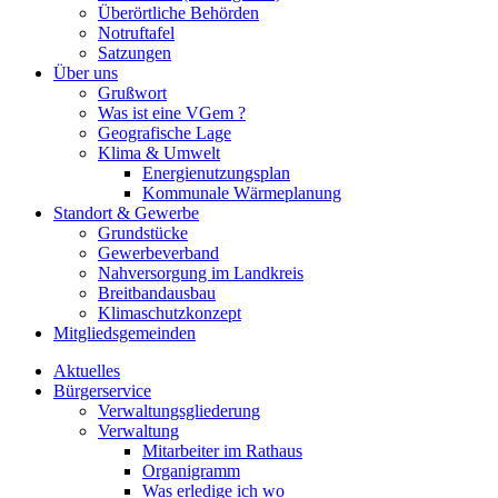
Überörtliche Behörden
Notruftafel
Satzungen
Über uns
Grußwort
Was ist eine VGem ?
Geografische Lage
Klima & Umwelt
Energienutzungsplan
Kommunale Wärmeplanung
Standort & Gewerbe
Grundstücke
Gewerbeverband
Nahversorgung im Landkreis
Breitbandausbau
Klimaschutzkonzept
Mitgliedsgemeinden
Aktuelles
Bürgerservice
Verwaltungsgliederung
Verwaltung
Mitarbeiter im Rathaus
Organigramm
Was erledige ich wo