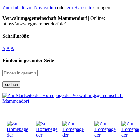
Zum Inhalt
,
zur Navigation
oder
zur Startseite
springen.
Verwaltungsgemeinschaft Mammendorf
| Online:
https://www.vgmammendorf.de/
Schriftgröße
A
A
A
Finden in gesamter Seite
suchen