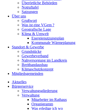
Überörtliche Behörden
Notruftafel
Satzungen
Über uns
Grußwort
Was ist eine VGem ?
Geografische Lage
Klima & Umwelt
Energienutzungsplan
Kommunale Wärmeplanung
Standort & Gewerbe
Grundstücke
Gewerbeverband
Nahversorgung im Landkreis
Breitbandausbau
Klimaschutzkonzept
Mitgliedsgemeinden
Aktuelles
Bürgerservice
Verwaltungsgliederung
Verwaltung
Mitarbeiter im Rathaus
Organigramm
Was erledige ich wo