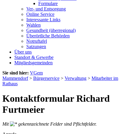
Formulare
Ver- und Entsorgung
Online Service
Interessante Links
Wahlen
Gesundheit (überregional)
Überörtliche Behörden
Notruftafel
Satzungen
Über uns
Standort & Gewerbe
Mitgliedsgemeinden
Sie sind hier:
VGem
Mammendorf
>
Bürgerservice
>
Verwaltung
>
Mitarbeiter im
Rathaus
Kontaktformular Richard
Furtmeier
Mit
gekennzeichnete Felder sind Pflichtfelder.