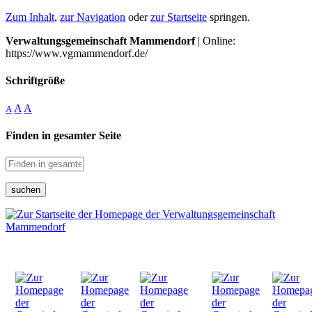
Zum Inhalt
,
zur Navigation
oder
zur Startseite
springen.
Verwaltungsgemeinschaft Mammendorf
| Online:
https://www.vgmammendorf.de/
Schriftgröße
A
A
A
Finden in gesamter Seite
suchen