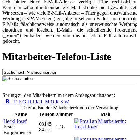
sich hinter einer E-Mail-Adresse verbirgt. Eine rechtssichere
Kommunikation durch einfache E-Mail ist daher nicht gewährleistet.
Wir setzen – wie viele E-Mail-Anbieter – Filter gegen unerwünschte
Werbung („SPAM-Filter“) ein, die in seltenen Fällen auch normale
E-Mails fälschlicherweise automatisch als unerwünschte Werbung
einordnen und löschen. E-Mails, die schädigende Programme
(„Viren“) enthalten, werden von uns in jedem Fall automatisch
gelöscht.
Mitarbeiter-Telefon-Liste
Sprung zu den Mitarbeitern mit dem Anfangsbuchstaben:
B
E
F
G
H
J
K
L
M
O
R
S
W
Telefonliste der Mitarbeiter/innen der Verwaltung
Name
Telefon
Zimmer
Mail
Heckl Josef
08145
Erster
1.18
84-12
Bürgermeister