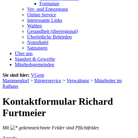
Formulare
Ver- und Entsorgung
Online Service
Interessante Links
Wahlen
Gesundheit (überregional)
Überörtliche Behörden
Notruftafel
Satzungen
Über uns
Standort & Gewerbe
Mitgliedsgemeinden
Sie sind hier:
VGem
Mammendorf
>
Bürgerservice
>
Verwaltung
>
Mitarbeiter im
Rathaus
Kontaktformular Richard
Furtmeier
Mit
gekennzeichnete Felder sind Pflichtfelder.