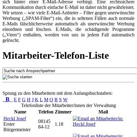
sich hinter einer E-Mail-Adresse verbirgt. Eine rechtssichere
Kommunikation durch einfache E-Mail ist daher nicht gewährleistet.
Wir setzen – wie viele E-Mail-Anbieter – Filter gegen unerwünschte
Werbung („SPAM-Filter“) ein, die in seltenen Fällen auch normale
E-Mails fälschlicherweise automatisch als unerwünschte Werbung
einordnen und löschen. E-Mails, die schädigende Programme
(„Viren“) enthalten, werden von uns in jedem Fall automatisch
gelöscht.
Mitarbeiter-Telefon-Liste
Sprung zu den Mitarbeitern mit dem Anfangsbuchstaben:
B
E
F
G
H
J
K
L
M
O
R
S
W
Telefonliste der Mitarbeiter/innen der Verwaltung
Name
Telefon
Zimmer
Mail
Heckl Josef
08145
Erster
1.18
84-12
Bürgermeister