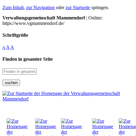
Zum Inhalt
,
zur Navigation
oder
zur Startseite
springen.
Verwaltungsgemeinschaft Mammendorf
| Online:
https://www.vgmammendorf.de/
Schriftgröße
A
A
A
Finden in gesamter Seite
suchen