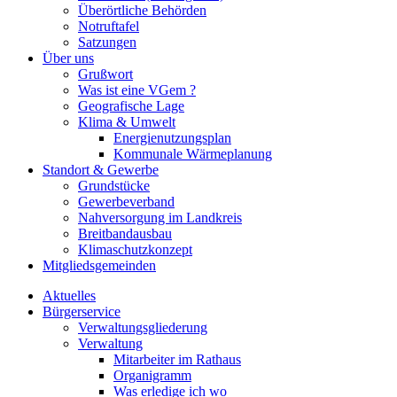
Überörtliche Behörden
Notruftafel
Satzungen
Über uns
Grußwort
Was ist eine VGem ?
Geografische Lage
Klima & Umwelt
Energienutzungsplan
Kommunale Wärmeplanung
Standort & Gewerbe
Grundstücke
Gewerbeverband
Nahversorgung im Landkreis
Breitbandausbau
Klimaschutzkonzept
Mitgliedsgemeinden
Aktuelles
Bürgerservice
Verwaltungsgliederung
Verwaltung
Mitarbeiter im Rathaus
Organigramm
Was erledige ich wo