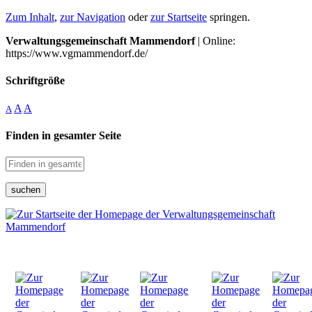
Zum Inhalt
,
zur Navigation
oder
zur Startseite
springen.
Verwaltungsgemeinschaft Mammendorf
| Online:
https://www.vgmammendorf.de/
Schriftgröße
A
A
A
Finden in gesamter Seite
suchen