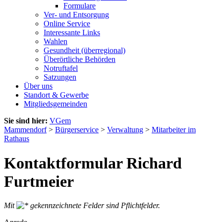
Formulare
Ver- und Entsorgung
Online Service
Interessante Links
Wahlen
Gesundheit (überregional)
Überörtliche Behörden
Notruftafel
Satzungen
Über uns
Standort & Gewerbe
Mitgliedsgemeinden
Sie sind hier:
VGem
Mammendorf
>
Bürgerservice
>
Verwaltung
>
Mitarbeiter im
Rathaus
Kontaktformular Richard
Furtmeier
Mit
gekennzeichnete Felder sind Pflichtfelder.