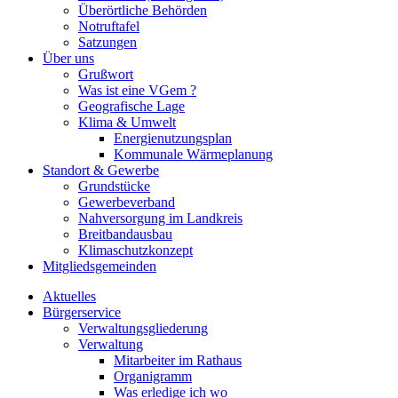
Überörtliche Behörden
Notruftafel
Satzungen
Über uns
Grußwort
Was ist eine VGem ?
Geografische Lage
Klima & Umwelt
Energienutzungsplan
Kommunale Wärmeplanung
Standort & Gewerbe
Grundstücke
Gewerbeverband
Nahversorgung im Landkreis
Breitbandausbau
Klimaschutzkonzept
Mitgliedsgemeinden
Aktuelles
Bürgerservice
Verwaltungsgliederung
Verwaltung
Mitarbeiter im Rathaus
Organigramm
Was erledige ich wo