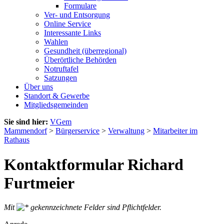
Formulare
Ver- und Entsorgung
Online Service
Interessante Links
Wahlen
Gesundheit (überregional)
Überörtliche Behörden
Notruftafel
Satzungen
Über uns
Standort & Gewerbe
Mitgliedsgemeinden
Sie sind hier:
VGem
Mammendorf
>
Bürgerservice
>
Verwaltung
>
Mitarbeiter im
Rathaus
Kontaktformular Richard
Furtmeier
Mit
gekennzeichnete Felder sind Pflichtfelder.