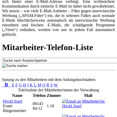
sich hinter einer E-Mail-Adresse verbirgt. Eine rechtssichere
Kommunikation durch einfache E-Mail ist daher nicht gewährleistet.
Wir setzen – wie viele E-Mail-Anbieter – Filter gegen unerwünschte
Werbung („SPAM-Filter“) ein, die in seltenen Fällen auch normale
E-Mails fälschlicherweise automatisch als unerwünschte Werbung
einordnen und löschen. E-Mails, die schädigende Programme
(„Viren“) enthalten, werden von uns in jedem Fall automatisch
gelöscht.
Mitarbeiter-Telefon-Liste
Sprung zu den Mitarbeitern mit dem Anfangsbuchstaben:
B
E
F
G
H
J
K
L
M
O
R
S
W
Telefonliste der Mitarbeiter/innen der Verwaltung
Name
Telefon
Zimmer
Mail
Heckl Josef
08145
Erster
1.18
84-12
Bürgermeister