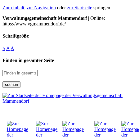
Zum Inhalt
,
zur Navigation
oder
zur Startseite
springen.
Verwaltungsgemeinschaft Mammendorf
| Online:
https://www.vgmammendorf.de/
Schriftgröße
A
A
A
Finden in gesamter Seite
suchen