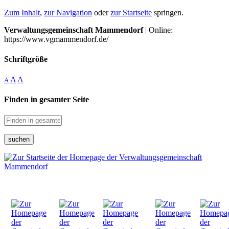
Zum Inhalt
,
zur Navigation
oder
zur Startseite
springen.
Verwaltungsgemeinschaft Mammendorf
| Online:
https://www.vgmammendorf.de/
Schriftgröße
A
A
A
Finden in gesamter Seite
suchen