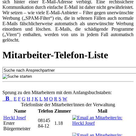
sich hinter einer E-Mail-Adresse verbirgt. Eine rechtssichere
Kommunikation durch einfache E-Mail ist daher nicht gewährleistet.
Wir setzen – wie viele E-Mail-Anbieter – Filter gegen unerwünschte
Werbung („SPAM-Filter“) ein, die in seltenen Fällen auch normale
E-Mails fälschlicherweise automatisch als unerwünschte Werbung
einordnen und löschen. E-Mails, die schädigende Programme
(„Viren“) enthalten, werden von uns in jedem Fall automatisch
gelöscht.
Mitarbeiter-Telefon-Liste
Sprung zu den Mitarbeitern mit dem Anfangsbuchstaben:
B
E
F
G
H
J
K
L
M
O
R
S
W
Telefonliste der Mitarbeiter/innen der Verwaltung
Name
Telefon
Zimmer
Mail
Heckl Josef
08145
Erster
1.18
84-12
Bürgermeister