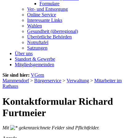
Formulare
Ver- und Entsorgung
Online Service
Interessante Links
Wahlen
Gesundheit (überregional)
Überörtliche Behörden
Notruftafel
Satzungen
Über uns
Standort & Gewerbe
Mitgliedsgemeinden
Sie sind hier:
VGem
Mammendorf
>
Bürgerservice
>
Verwaltung
>
Mitarbeiter im
Rathaus
Kontaktformular Richard
Furtmeier
Mit
gekennzeichnete Felder sind Pflichtfelder.