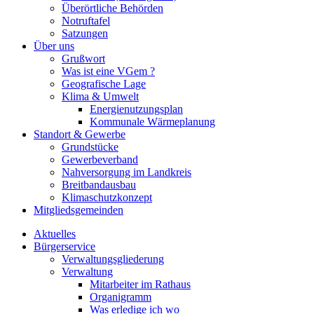
Überörtliche Behörden
Notruftafel
Satzungen
Über uns
Grußwort
Was ist eine VGem ?
Geografische Lage
Klima & Umwelt
Energienutzungsplan
Kommunale Wärmeplanung
Standort & Gewerbe
Grundstücke
Gewerbeverband
Nahversorgung im Landkreis
Breitbandausbau
Klimaschutzkonzept
Mitgliedsgemeinden
Aktuelles
Bürgerservice
Verwaltungsgliederung
Verwaltung
Mitarbeiter im Rathaus
Organigramm
Was erledige ich wo