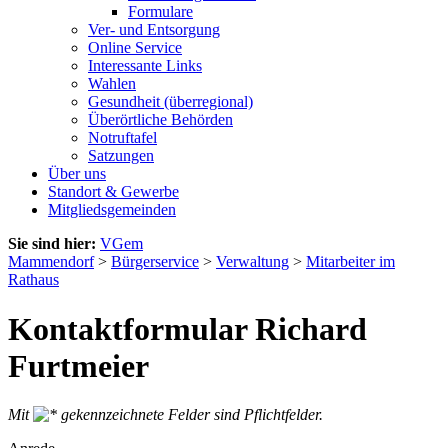
Formulare
Ver- und Entsorgung
Online Service
Interessante Links
Wahlen
Gesundheit (überregional)
Überörtliche Behörden
Notruftafel
Satzungen
Über uns
Standort & Gewerbe
Mitgliedsgemeinden
Sie sind hier:
VGem
Mammendorf
>
Bürgerservice
>
Verwaltung
>
Mitarbeiter im
Rathaus
Kontaktformular Richard
Furtmeier
Mit
gekennzeichnete Felder sind Pflichtfelder.