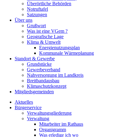
Überörtliche Behörden
Notruftafel
Satzungen
Über uns
Grußwort
Was ist eine VGem ?
Geografische Lage
Klima & Umwelt
Energienutzungsplan
Kommunale Wärmeplanung
Standort & Gewerbe
Grundstücke
Gewerbeverband
Nahversorgung im Landkreis
Breitbandausbau
Klimaschutzkonzept
Mitgliedsgemeinden
Aktuelles
Bürgerservice
Verwaltungsgliederung
Verwaltung
Mitarbeiter im Rathaus
Organigramm
Was erledige ich wo