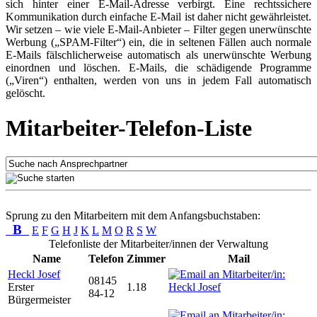
sich hinter einer E-Mail-Adresse verbirgt. Eine rechtssichere
Kommunikation durch einfache E-Mail ist daher nicht gewährleistet.
Wir setzen – wie viele E-Mail-Anbieter – Filter gegen unerwünschte
Werbung („SPAM-Filter“) ein, die in seltenen Fällen auch normale
E-Mails fälschlicherweise automatisch als unerwünschte Werbung
einordnen und löschen. E-Mails, die schädigende Programme
(„Viren“) enthalten, werden von uns in jedem Fall automatisch
gelöscht.
Mitarbeiter-Telefon-Liste
Sprung zu den Mitarbeitern mit dem Anfangsbuchstaben:
B
E
F
G
H
J
K
L
M
O
R
S
W
Telefonliste der Mitarbeiter/innen der Verwaltung
Name
Telefon
Zimmer
Mail
Heckl Josef
08145
Erster
1.18
84-12
Bürgermeister