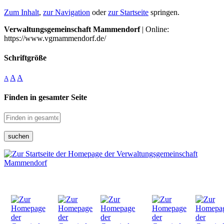
Zum Inhalt
,
zur Navigation
oder
zur Startseite
springen.
Verwaltungsgemeinschaft Mammendorf
| Online:
https://www.vgmammendorf.de/
Schriftgröße
A
A
A
Finden in gesamter Seite
suchen