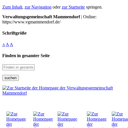
Zum Inhalt
,
zur Navigation
oder
zur Startseite
springen.
Verwaltungsgemeinschaft Mammendorf
| Online:
https://www.vgmammendorf.de/
Schriftgröße
A
A
A
Finden in gesamter Seite
suchen