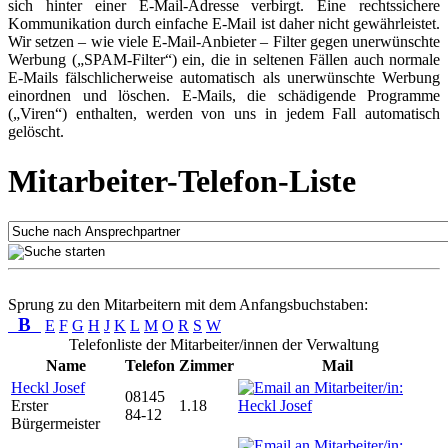
sich hinter einer E-Mail-Adresse verbirgt. Eine rechtssichere
Kommunikation durch einfache E-Mail ist daher nicht gewährleistet.
Wir setzen – wie viele E-Mail-Anbieter – Filter gegen unerwünschte
Werbung („SPAM-Filter“) ein, die in seltenen Fällen auch normale
E-Mails fälschlicherweise automatisch als unerwünschte Werbung
einordnen und löschen. E-Mails, die schädigende Programme
(„Viren“) enthalten, werden von uns in jedem Fall automatisch
gelöscht.
Mitarbeiter-Telefon-Liste
Sprung zu den Mitarbeitern mit dem Anfangsbuchstaben:
B
E
F
G
H
J
K
L
M
O
R
S
W
Telefonliste der Mitarbeiter/innen der Verwaltung
Name
Telefon
Zimmer
Mail
Heckl Josef
08145
Erster
1.18
84-12
Bürgermeister