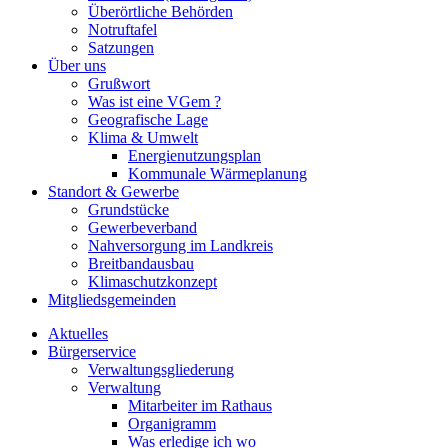
Überörtliche Behörden
Notruftafel
Satzungen
Über uns
Grußwort
Was ist eine VGem ?
Geografische Lage
Klima & Umwelt
Energienutzungsplan
Kommunale Wärmeplanung
Standort & Gewerbe
Grundstücke
Gewerbeverband
Nahversorgung im Landkreis
Breitbandausbau
Klimaschutzkonzept
Mitgliedsgemeinden
Aktuelles
Bürgerservice
Verwaltungsgliederung
Verwaltung
Mitarbeiter im Rathaus
Organigramm
Was erledige ich wo