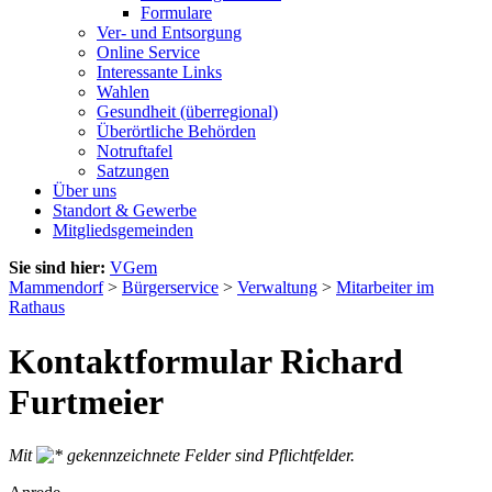
Formulare
Ver- und Entsorgung
Online Service
Interessante Links
Wahlen
Gesundheit (überregional)
Überörtliche Behörden
Notruftafel
Satzungen
Über uns
Standort & Gewerbe
Mitgliedsgemeinden
Sie sind hier:
VGem
Mammendorf
>
Bürgerservice
>
Verwaltung
>
Mitarbeiter im
Rathaus
Kontaktformular Richard
Furtmeier
Mit
gekennzeichnete Felder sind Pflichtfelder.