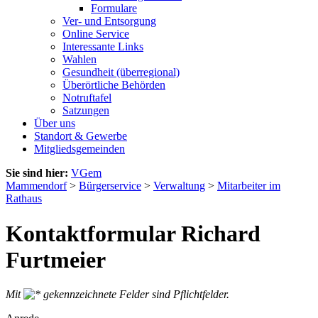
Formulare
Ver- und Entsorgung
Online Service
Interessante Links
Wahlen
Gesundheit (überregional)
Überörtliche Behörden
Notruftafel
Satzungen
Über uns
Standort & Gewerbe
Mitgliedsgemeinden
Sie sind hier:
VGem
Mammendorf
>
Bürgerservice
>
Verwaltung
>
Mitarbeiter im
Rathaus
Kontaktformular Richard
Furtmeier
Mit
gekennzeichnete Felder sind Pflichtfelder.