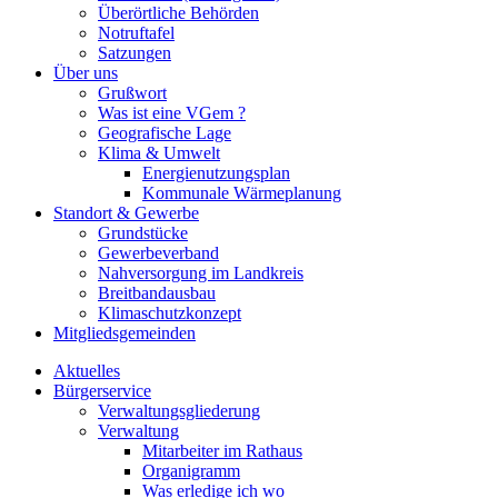
Überörtliche Behörden
Notruftafel
Satzungen
Über uns
Grußwort
Was ist eine VGem ?
Geografische Lage
Klima & Umwelt
Energienutzungsplan
Kommunale Wärmeplanung
Standort & Gewerbe
Grundstücke
Gewerbeverband
Nahversorgung im Landkreis
Breitbandausbau
Klimaschutzkonzept
Mitgliedsgemeinden
Aktuelles
Bürgerservice
Verwaltungsgliederung
Verwaltung
Mitarbeiter im Rathaus
Organigramm
Was erledige ich wo