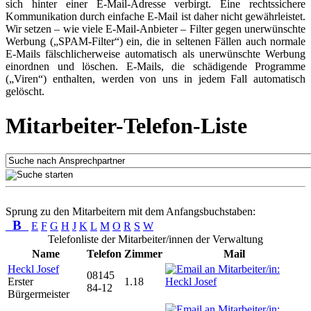
sich hinter einer E-Mail-Adresse verbirgt. Eine rechtssichere
Kommunikation durch einfache E-Mail ist daher nicht gewährleistet.
Wir setzen – wie viele E-Mail-Anbieter – Filter gegen unerwünschte
Werbung („SPAM-Filter“) ein, die in seltenen Fällen auch normale
E-Mails fälschlicherweise automatisch als unerwünschte Werbung
einordnen und löschen. E-Mails, die schädigende Programme
(„Viren“) enthalten, werden von uns in jedem Fall automatisch
gelöscht.
Mitarbeiter-Telefon-Liste
Sprung zu den Mitarbeitern mit dem Anfangsbuchstaben:
B
E
F
G
H
J
K
L
M
O
R
S
W
Telefonliste der Mitarbeiter/innen der Verwaltung
Name
Telefon
Zimmer
Mail
Heckl Josef
08145
Erster
1.18
84-12
Bürgermeister