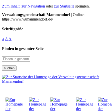
Zum Inhalt
,
zur Navigation
oder
zur Startseite
springen.
Verwaltungsgemeinschaft Mammendorf
| Online:
https://www.vgmammendorf.de/
Schriftgröße
A
A
A
Finden in gesamter Seite
suchen