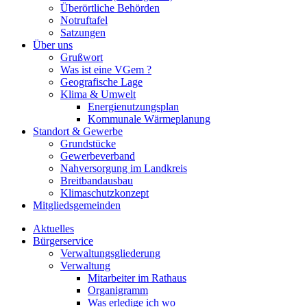
Überörtliche Behörden
Notruftafel
Satzungen
Über uns
Grußwort
Was ist eine VGem ?
Geografische Lage
Klima & Umwelt
Energienutzungsplan
Kommunale Wärmeplanung
Standort & Gewerbe
Grundstücke
Gewerbeverband
Nahversorgung im Landkreis
Breitbandausbau
Klimaschutzkonzept
Mitgliedsgemeinden
Aktuelles
Bürgerservice
Verwaltungsgliederung
Verwaltung
Mitarbeiter im Rathaus
Organigramm
Was erledige ich wo