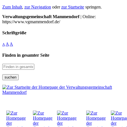
Zum Inhalt
,
zur Navigation
oder
zur Startseite
springen.
Verwaltungsgemeinschaft Mammendorf
| Online:
https://www.vgmammendorf.de/
Schriftgröße
A
A
A
Finden in gesamter Seite
suchen