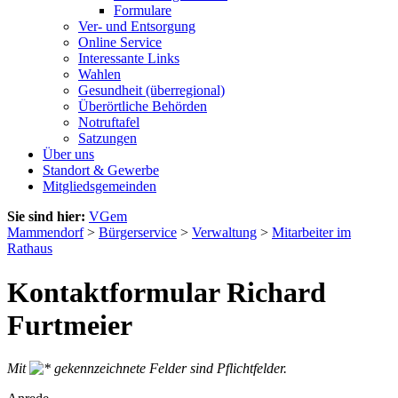
Formulare
Ver- und Entsorgung
Online Service
Interessante Links
Wahlen
Gesundheit (überregional)
Überörtliche Behörden
Notruftafel
Satzungen
Über uns
Standort & Gewerbe
Mitgliedsgemeinden
Sie sind hier:
VGem
Mammendorf
>
Bürgerservice
>
Verwaltung
>
Mitarbeiter im
Rathaus
Kontaktformular Richard
Furtmeier
Mit
gekennzeichnete Felder sind Pflichtfelder.