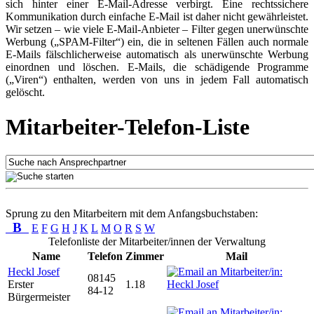
sich hinter einer E-Mail-Adresse verbirgt. Eine rechtssichere
Kommunikation durch einfache E-Mail ist daher nicht gewährleistet.
Wir setzen – wie viele E-Mail-Anbieter – Filter gegen unerwünschte
Werbung („SPAM-Filter“) ein, die in seltenen Fällen auch normale
E-Mails fälschlicherweise automatisch als unerwünschte Werbung
einordnen und löschen. E-Mails, die schädigende Programme
(„Viren“) enthalten, werden von uns in jedem Fall automatisch
gelöscht.
Mitarbeiter-Telefon-Liste
Sprung zu den Mitarbeitern mit dem Anfangsbuchstaben:
B
E
F
G
H
J
K
L
M
O
R
S
W
Telefonliste der Mitarbeiter/innen der Verwaltung
Name
Telefon
Zimmer
Mail
Heckl Josef
08145
Erster
1.18
84-12
Bürgermeister