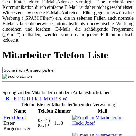
sich hinter einer E-Mail-Adresse verbirgt. Eine rechtssichere
Kommunikation durch einfache E-Mail ist daher nicht gewährleistet.
Wir setzen – wie viele E-Mail-Anbieter – Filter gegen unerwünschte
Werbung („SPAM-Filter“) ein, die in seltenen Fällen auch normale
E-Mails fälschlicherweise automatisch als unerwünschte Werbung
einordnen und löschen. E-Mails, die schädigende Programme
(„Viren“) enthalten, werden von uns in jedem Fall automatisch
gelöscht.
Mitarbeiter-Telefon-Liste
Sprung zu den Mitarbeitern mit dem Anfangsbuchstaben:
B
E
F
G
H
J
K
L
M
O
R
S
W
Telefonliste der Mitarbeiter/innen der Verwaltung
Name
Telefon
Zimmer
Mail
Heckl Josef
08145
Erster
1.18
84-12
Bürgermeister