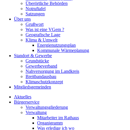
Überörtliche Behörden
Notruftafel
Satzungen
Über uns
Grußwort
Was ist eine VGem ?
Geografische Lage
Klima & Umwelt
Energienutzungsplan
Kommunale Wärmeplanung
Standort & Gewerbe
Grundstücke
Gewerbeverband
Nahversorgung im Landkreis
Breitbandausbau
Klimaschutzkonzept
Mitgliedsgemeinden
Aktuelles
Bürgerservice
Verwaltungsgliederung
Verwaltung
Mitarbeiter im Rathaus
Organigramm
Was erledige ich wo