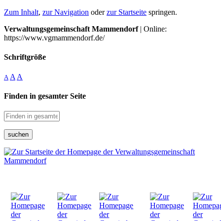
Zum Inhalt
,
zur Navigation
oder
zur Startseite
springen.
Verwaltungsgemeinschaft Mammendorf
| Online:
https://www.vgmammendorf.de/
Schriftgröße
A
A
A
Finden in gesamter Seite
suchen