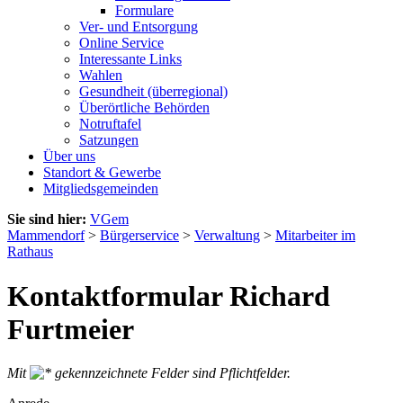
Formulare
Ver- und Entsorgung
Online Service
Interessante Links
Wahlen
Gesundheit (überregional)
Überörtliche Behörden
Notruftafel
Satzungen
Über uns
Standort & Gewerbe
Mitgliedsgemeinden
Sie sind hier:
VGem
Mammendorf
>
Bürgerservice
>
Verwaltung
>
Mitarbeiter im
Rathaus
Kontaktformular Richard
Furtmeier
Mit
gekennzeichnete Felder sind Pflichtfelder.