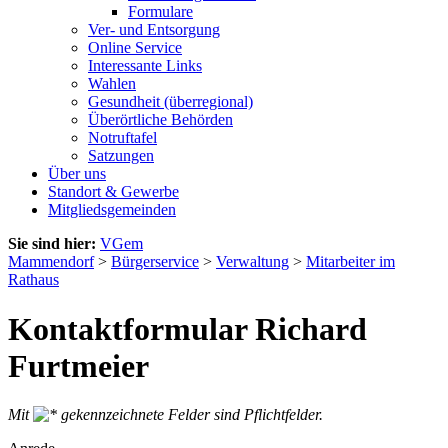
Formulare
Ver- und Entsorgung
Online Service
Interessante Links
Wahlen
Gesundheit (überregional)
Überörtliche Behörden
Notruftafel
Satzungen
Über uns
Standort & Gewerbe
Mitgliedsgemeinden
Sie sind hier:
VGem
Mammendorf
>
Bürgerservice
>
Verwaltung
>
Mitarbeiter im
Rathaus
Kontaktformular Richard
Furtmeier
Mit
gekennzeichnete Felder sind Pflichtfelder.