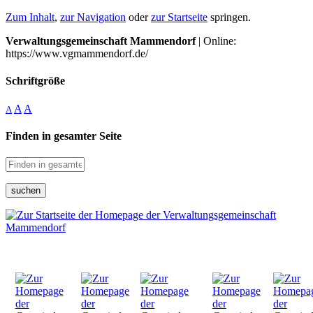
Zum Inhalt
,
zur Navigation
oder
zur Startseite
springen.
Verwaltungsgemeinschaft Mammendorf
| Online:
https://www.vgmammendorf.de/
Schriftgröße
A
A
A
Finden in gesamter Seite
suchen