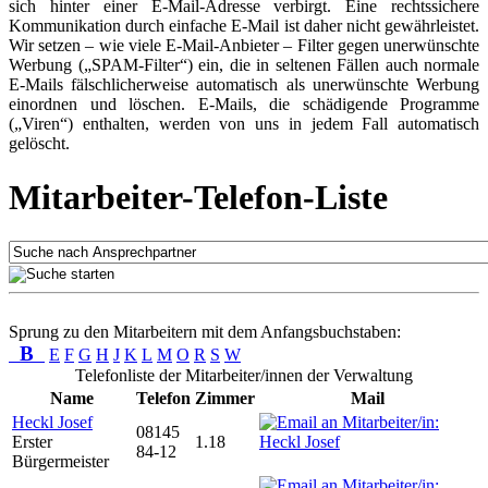
sich hinter einer E-Mail-Adresse verbirgt. Eine rechtssichere
Kommunikation durch einfache E-Mail ist daher nicht gewährleistet.
Wir setzen – wie viele E-Mail-Anbieter – Filter gegen unerwünschte
Werbung („SPAM-Filter“) ein, die in seltenen Fällen auch normale
E-Mails fälschlicherweise automatisch als unerwünschte Werbung
einordnen und löschen. E-Mails, die schädigende Programme
(„Viren“) enthalten, werden von uns in jedem Fall automatisch
gelöscht.
Mitarbeiter-Telefon-Liste
Sprung zu den Mitarbeitern mit dem Anfangsbuchstaben:
B
E
F
G
H
J
K
L
M
O
R
S
W
Telefonliste der Mitarbeiter/innen der Verwaltung
Name
Telefon
Zimmer
Mail
Heckl Josef
08145
Erster
1.18
84-12
Bürgermeister