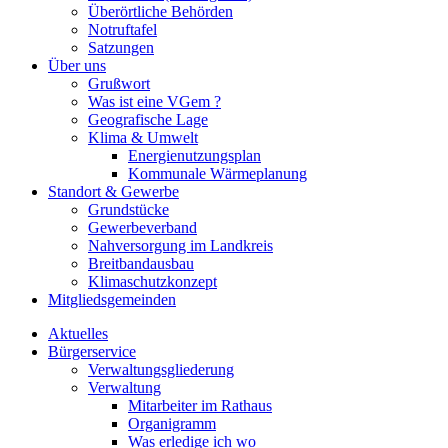
Überörtliche Behörden
Notruftafel
Satzungen
Über uns
Grußwort
Was ist eine VGem ?
Geografische Lage
Klima & Umwelt
Energienutzungsplan
Kommunale Wärmeplanung
Standort & Gewerbe
Grundstücke
Gewerbeverband
Nahversorgung im Landkreis
Breitbandausbau
Klimaschutzkonzept
Mitgliedsgemeinden
Aktuelles
Bürgerservice
Verwaltungsgliederung
Verwaltung
Mitarbeiter im Rathaus
Organigramm
Was erledige ich wo