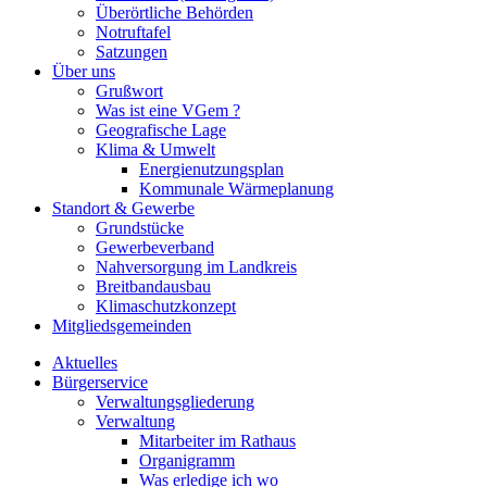
Überörtliche Behörden
Notruftafel
Satzungen
Über uns
Grußwort
Was ist eine VGem ?
Geografische Lage
Klima & Umwelt
Energienutzungsplan
Kommunale Wärmeplanung
Standort & Gewerbe
Grundstücke
Gewerbeverband
Nahversorgung im Landkreis
Breitbandausbau
Klimaschutzkonzept
Mitgliedsgemeinden
Aktuelles
Bürgerservice
Verwaltungsgliederung
Verwaltung
Mitarbeiter im Rathaus
Organigramm
Was erledige ich wo