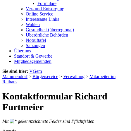
Formulare
Ver- und Entsorgung
Online Service
Interessante Links
Wahlen
Gesundheit (überregional)
Überörtliche Behörden
Notruftafel
Satzungen
Über uns
Standort & Gewerbe
Mitgliedsgemeinden
Sie sind hier:
VGem
Mammendorf
>
Bürgerservice
>
Verwaltung
>
Mitarbeiter im
Rathaus
Kontaktformular Richard
Furtmeier
Mit
gekennzeichnete Felder sind Pflichtfelder.