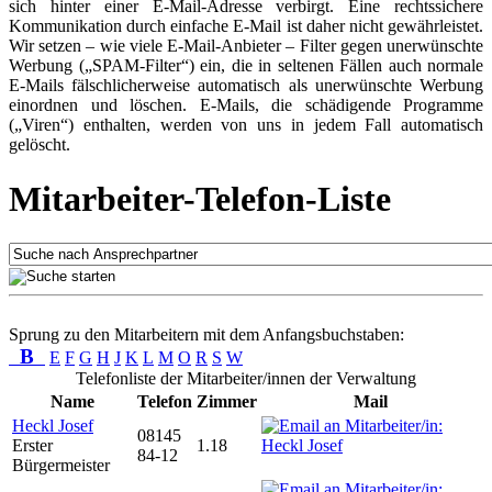
sich hinter einer E-Mail-Adresse verbirgt. Eine rechtssichere
Kommunikation durch einfache E-Mail ist daher nicht gewährleistet.
Wir setzen – wie viele E-Mail-Anbieter – Filter gegen unerwünschte
Werbung („SPAM-Filter“) ein, die in seltenen Fällen auch normale
E-Mails fälschlicherweise automatisch als unerwünschte Werbung
einordnen und löschen. E-Mails, die schädigende Programme
(„Viren“) enthalten, werden von uns in jedem Fall automatisch
gelöscht.
Mitarbeiter-Telefon-Liste
Sprung zu den Mitarbeitern mit dem Anfangsbuchstaben:
B
E
F
G
H
J
K
L
M
O
R
S
W
Telefonliste der Mitarbeiter/innen der Verwaltung
Name
Telefon
Zimmer
Mail
Heckl Josef
08145
Erster
1.18
84-12
Bürgermeister