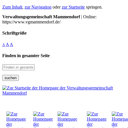
Zum Inhalt
,
zur Navigation
oder
zur Startseite
springen.
Verwaltungsgemeinschaft Mammendorf
| Online:
https://www.vgmammendorf.de/
Schriftgröße
A
A
A
Finden in gesamter Seite
suchen