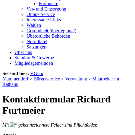
Formulare
Ver- und Entsorgung
Online Service
Interessante Links
Wahlen
Gesundheit (überregional)
Überörtliche Behörden
Notruftafel
Satzungen
Über uns
Standort & Gewerbe
Mitgliedsgemeinden
Sie sind hier:
VGem
Mammendorf
>
Bürgerservice
>
Verwaltung
>
Mitarbeiter im
Rathaus
Kontaktformular Richard
Furtmeier
Mit
gekennzeichnete Felder sind Pflichtfelder.