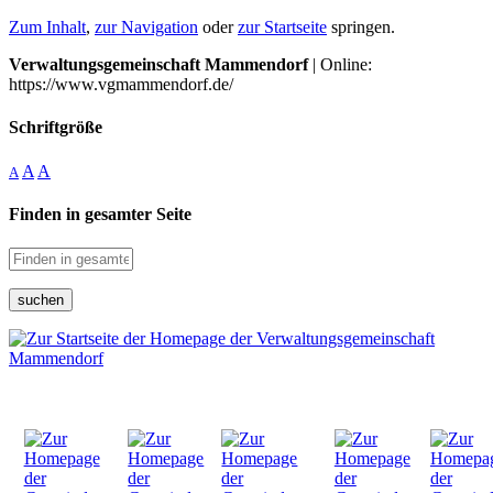
Zum Inhalt
,
zur Navigation
oder
zur Startseite
springen.
Verwaltungsgemeinschaft Mammendorf
| Online:
https://www.vgmammendorf.de/
Schriftgröße
A
A
A
Finden in gesamter Seite
suchen