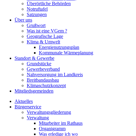
Überörtliche Behörden
Notruftafel
Satzungen
Über uns
Grußwort
Was ist eine VGem ?
Geografische Lage
Klima & Umwelt
Energienutzungsplan
Kommunale Wärmeplanung
Standort & Gewerbe
Grundstücke
Gewerbeverband
Nahversorgung im Landkreis
Breitbandausbau
Klimaschutzkonzept
Mitgliedsgemeinden
Aktuelles
Bürgerservice
Verwaltungsgliederung
Verwaltung
Mitarbeiter im Rathaus
Organigramm
Was erledige ich wo