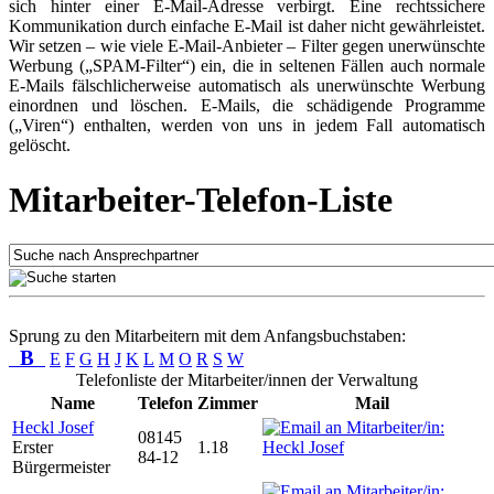
sich hinter einer E-Mail-Adresse verbirgt. Eine rechtssichere
Kommunikation durch einfache E-Mail ist daher nicht gewährleistet.
Wir setzen – wie viele E-Mail-Anbieter – Filter gegen unerwünschte
Werbung („SPAM-Filter“) ein, die in seltenen Fällen auch normale
E-Mails fälschlicherweise automatisch als unerwünschte Werbung
einordnen und löschen. E-Mails, die schädigende Programme
(„Viren“) enthalten, werden von uns in jedem Fall automatisch
gelöscht.
Mitarbeiter-Telefon-Liste
Sprung zu den Mitarbeitern mit dem Anfangsbuchstaben:
B
E
F
G
H
J
K
L
M
O
R
S
W
Telefonliste der Mitarbeiter/innen der Verwaltung
Name
Telefon
Zimmer
Mail
Heckl Josef
08145
Erster
1.18
84-12
Bürgermeister