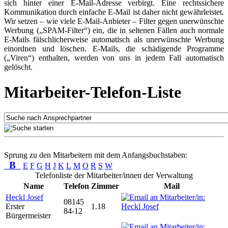
sich hinter einer E-Mail-Adresse verbirgt. Eine rechtssichere
Kommunikation durch einfache E-Mail ist daher nicht gewährleistet.
Wir setzen – wie viele E-Mail-Anbieter – Filter gegen unerwünschte
Werbung („SPAM-Filter“) ein, die in seltenen Fällen auch normale
E-Mails fälschlicherweise automatisch als unerwünschte Werbung
einordnen und löschen. E-Mails, die schädigende Programme
(„Viren“) enthalten, werden von uns in jedem Fall automatisch
gelöscht.
Mitarbeiter-Telefon-Liste
Sprung zu den Mitarbeitern mit dem Anfangsbuchstaben:
B
E
F
G
H
J
K
L
M
O
R
S
W
Telefonliste der Mitarbeiter/innen der Verwaltung
Name
Telefon
Zimmer
Mail
Heckl Josef
08145
Erster
1.18
84-12
Bürgermeister