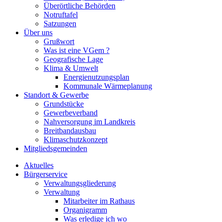
Überörtliche Behörden
Notruftafel
Satzungen
Über uns
Grußwort
Was ist eine VGem ?
Geografische Lage
Klima & Umwelt
Energienutzungsplan
Kommunale Wärmeplanung
Standort & Gewerbe
Grundstücke
Gewerbeverband
Nahversorgung im Landkreis
Breitbandausbau
Klimaschutzkonzept
Mitgliedsgemeinden
Aktuelles
Bürgerservice
Verwaltungsgliederung
Verwaltung
Mitarbeiter im Rathaus
Organigramm
Was erledige ich wo