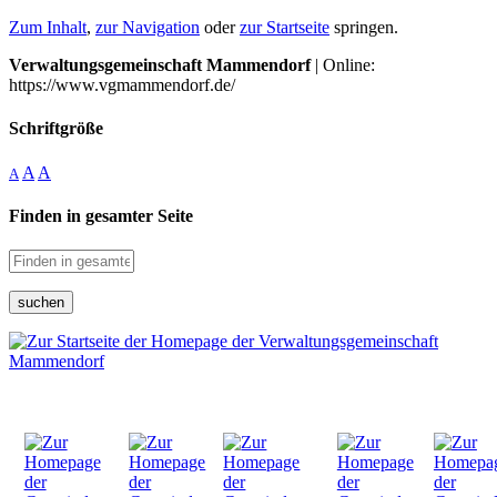
Zum Inhalt
,
zur Navigation
oder
zur Startseite
springen.
Verwaltungsgemeinschaft Mammendorf
| Online:
https://www.vgmammendorf.de/
Schriftgröße
A
A
A
Finden in gesamter Seite
suchen