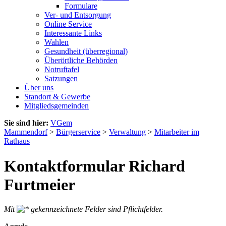
Formulare
Ver- und Entsorgung
Online Service
Interessante Links
Wahlen
Gesundheit (überregional)
Überörtliche Behörden
Notruftafel
Satzungen
Über uns
Standort & Gewerbe
Mitgliedsgemeinden
Sie sind hier:
VGem
Mammendorf
>
Bürgerservice
>
Verwaltung
>
Mitarbeiter im
Rathaus
Kontaktformular Richard
Furtmeier
Mit
gekennzeichnete Felder sind Pflichtfelder.