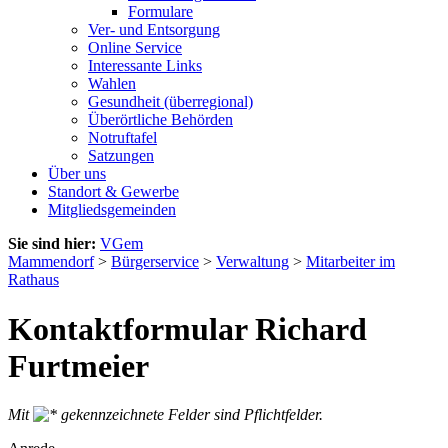
Formulare
Ver- und Entsorgung
Online Service
Interessante Links
Wahlen
Gesundheit (überregional)
Überörtliche Behörden
Notruftafel
Satzungen
Über uns
Standort & Gewerbe
Mitgliedsgemeinden
Sie sind hier:
VGem
Mammendorf
>
Bürgerservice
>
Verwaltung
>
Mitarbeiter im
Rathaus
Kontaktformular Richard
Furtmeier
Mit
gekennzeichnete Felder sind Pflichtfelder.