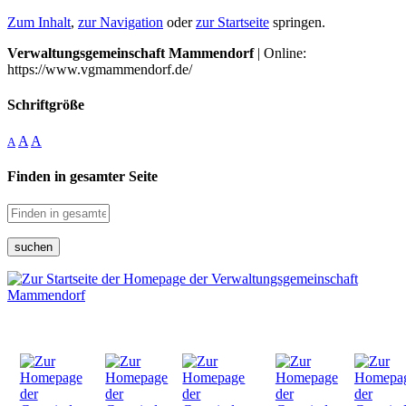
Zum Inhalt
,
zur Navigation
oder
zur Startseite
springen.
Verwaltungsgemeinschaft Mammendorf
| Online:
https://www.vgmammendorf.de/
Schriftgröße
A
A
A
Finden in gesamter Seite
suchen