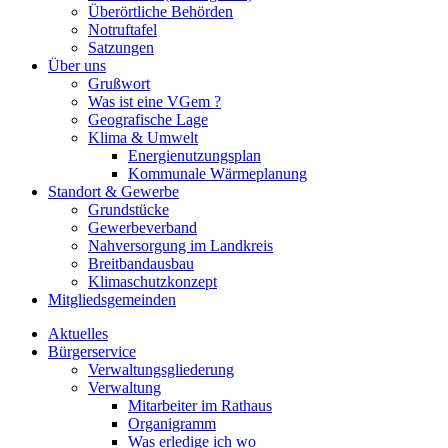
Überörtliche Behörden
Notruftafel
Satzungen
Über uns
Grußwort
Was ist eine VGem ?
Geografische Lage
Klima & Umwelt
Energienutzungsplan
Kommunale Wärmeplanung
Standort & Gewerbe
Grundstücke
Gewerbeverband
Nahversorgung im Landkreis
Breitbandausbau
Klimaschutzkonzept
Mitgliedsgemeinden
Aktuelles
Bürgerservice
Verwaltungsgliederung
Verwaltung
Mitarbeiter im Rathaus
Organigramm
Was erledige ich wo