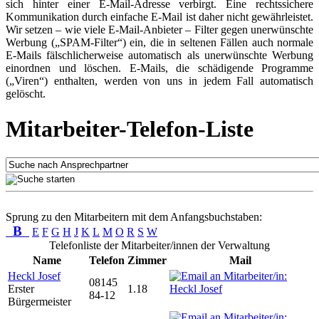
sich hinter einer E-Mail-Adresse verbirgt. Eine rechtssichere
Kommunikation durch einfache E-Mail ist daher nicht gewährleistet.
Wir setzen – wie viele E-Mail-Anbieter – Filter gegen unerwünschte
Werbung („SPAM-Filter“) ein, die in seltenen Fällen auch normale
E-Mails fälschlicherweise automatisch als unerwünschte Werbung
einordnen und löschen. E-Mails, die schädigende Programme
(„Viren“) enthalten, werden von uns in jedem Fall automatisch
gelöscht.
Mitarbeiter-Telefon-Liste
Sprung zu den Mitarbeitern mit dem Anfangsbuchstaben:
B
E
F
G
H
J
K
L
M
O
R
S
W
Telefonliste der Mitarbeiter/innen der Verwaltung
Name
Telefon
Zimmer
Mail
Heckl Josef
08145
Erster
1.18
84-12
Bürgermeister