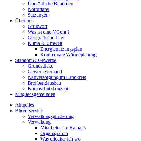
Überörtliche Behörden
Notruftafel
Satzungen
Über uns
Grußwort
Was ist eine VGem ?
Geografische Lage
Klima & Umwelt
Energienutzungsplan
Kommunale Wärmeplanung
Standort & Gewerbe
Grundstücke
Gewerbeverband
Nahversorgung im Landkreis
Breitbandausbau
Klimaschutzkonzept
Mitgliedsgemeinden
Aktuelles
Bürgerservice
Verwaltungsgliederung
Verwaltung
Mitarbeiter im Rathaus
Organigramm
Was erledige ich wo