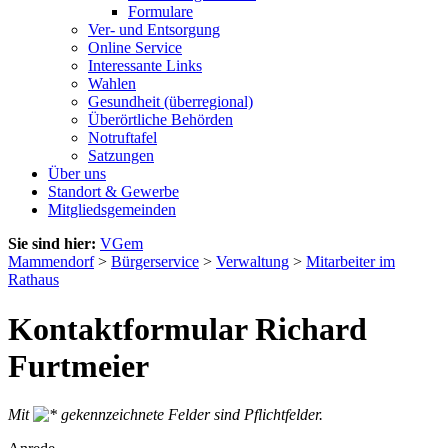
Formulare
Ver- und Entsorgung
Online Service
Interessante Links
Wahlen
Gesundheit (überregional)
Überörtliche Behörden
Notruftafel
Satzungen
Über uns
Standort & Gewerbe
Mitgliedsgemeinden
Sie sind hier:
VGem
Mammendorf
>
Bürgerservice
>
Verwaltung
>
Mitarbeiter im
Rathaus
Kontaktformular Richard
Furtmeier
Mit
gekennzeichnete Felder sind Pflichtfelder.