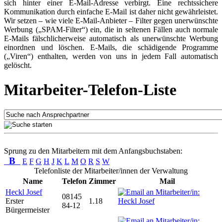
sich hinter einer E-Mail-Adresse verbirgt. Eine rechtssichere
Kommunikation durch einfache E-Mail ist daher nicht gewährleistet.
Wir setzen – wie viele E-Mail-Anbieter – Filter gegen unerwünschte
Werbung („SPAM-Filter“) ein, die in seltenen Fällen auch normale
E-Mails fälschlicherweise automatisch als unerwünschte Werbung
einordnen und löschen. E-Mails, die schädigende Programme
(„Viren“) enthalten, werden von uns in jedem Fall automatisch
gelöscht.
Mitarbeiter-Telefon-Liste
Sprung zu den Mitarbeitern mit dem Anfangsbuchstaben:
B
E
F
G
H
J
K
L
M
O
R
S
W
Telefonliste der Mitarbeiter/innen der Verwaltung
Name
Telefon
Zimmer
Mail
Heckl Josef
08145
Erster
1.18
84-12
Bürgermeister