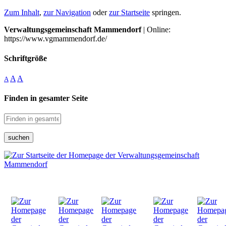
Zum Inhalt
,
zur Navigation
oder
zur Startseite
springen.
Verwaltungsgemeinschaft Mammendorf
| Online:
https://www.vgmammendorf.de/
Schriftgröße
A
A
A
Finden in gesamter Seite
suchen