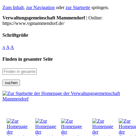
Zum Inhalt
,
zur Navigation
oder
zur Startseite
springen.
Verwaltungsgemeinschaft Mammendorf
| Online:
https://www.vgmammendorf.de/
Schriftgröße
A
A
A
Finden in gesamter Seite
suchen