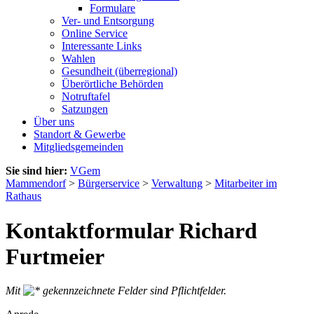
Formulare
Ver- und Entsorgung
Online Service
Interessante Links
Wahlen
Gesundheit (überregional)
Überörtliche Behörden
Notruftafel
Satzungen
Über uns
Standort & Gewerbe
Mitgliedsgemeinden
Sie sind hier:
VGem
Mammendorf
>
Bürgerservice
>
Verwaltung
>
Mitarbeiter im
Rathaus
Kontaktformular Richard
Furtmeier
Mit
gekennzeichnete Felder sind Pflichtfelder.