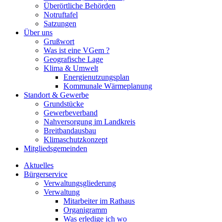
Überörtliche Behörden
Notruftafel
Satzungen
Über uns
Grußwort
Was ist eine VGem ?
Geografische Lage
Klima & Umwelt
Energienutzungsplan
Kommunale Wärmeplanung
Standort & Gewerbe
Grundstücke
Gewerbeverband
Nahversorgung im Landkreis
Breitbandausbau
Klimaschutzkonzept
Mitgliedsgemeinden
Aktuelles
Bürgerservice
Verwaltungsgliederung
Verwaltung
Mitarbeiter im Rathaus
Organigramm
Was erledige ich wo