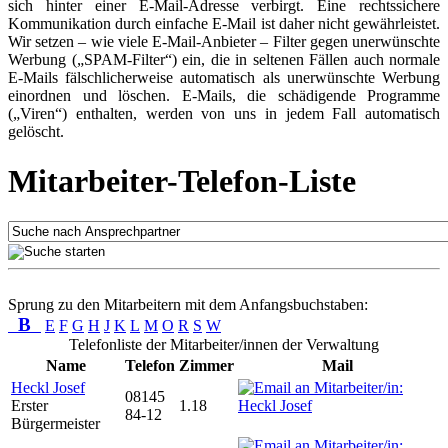
sich hinter einer E-Mail-Adresse verbirgt. Eine rechtssichere
Kommunikation durch einfache E-Mail ist daher nicht gewährleistet.
Wir setzen – wie viele E-Mail-Anbieter – Filter gegen unerwünschte
Werbung („SPAM-Filter“) ein, die in seltenen Fällen auch normale
E-Mails fälschlicherweise automatisch als unerwünschte Werbung
einordnen und löschen. E-Mails, die schädigende Programme
(„Viren“) enthalten, werden von uns in jedem Fall automatisch
gelöscht.
Mitarbeiter-Telefon-Liste
Sprung zu den Mitarbeitern mit dem Anfangsbuchstaben:
B
E
F
G
H
J
K
L
M
O
R
S
W
Telefonliste der Mitarbeiter/innen der Verwaltung
Name
Telefon
Zimmer
Mail
Heckl Josef
08145
Erster
1.18
84-12
Bürgermeister