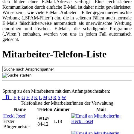
sich hinter einer E-Mail-Adresse verbirgt. Eine rechtssichere
Kommunikation durch einfache E-Mail ist daher nicht gewährleistet.
Wir setzen – wie viele E-Mail-Anbieter – Filter gegen unerwünschte
Werbung („SPAM-Filter“) ein, die in seltenen Fällen auch normale
E-Mails fälschlicherweise automatisch als unerwünschte Werbung
einordnen und löschen. E-Mails, die schädigende Programme
(„Viren“) enthalten, werden von uns in jedem Fall automatisch
gelöscht.
Mitarbeiter-Telefon-Liste
Sprung zu den Mitarbeitern mit dem Anfangsbuchstaben:
B
E
F
G
H
J
K
L
M
O
R
S
W
Telefonliste der Mitarbeiter/innen der Verwaltung
Name
Telefon
Zimmer
Mail
Heckl Josef
08145
Erster
1.18
84-12
Bürgermeister