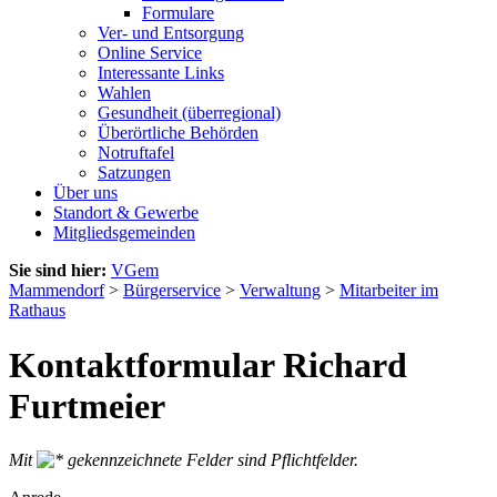
Formulare
Ver- und Entsorgung
Online Service
Interessante Links
Wahlen
Gesundheit (überregional)
Überörtliche Behörden
Notruftafel
Satzungen
Über uns
Standort & Gewerbe
Mitgliedsgemeinden
Sie sind hier:
VGem
Mammendorf
>
Bürgerservice
>
Verwaltung
>
Mitarbeiter im
Rathaus
Kontaktformular Richard
Furtmeier
Mit
gekennzeichnete Felder sind Pflichtfelder.