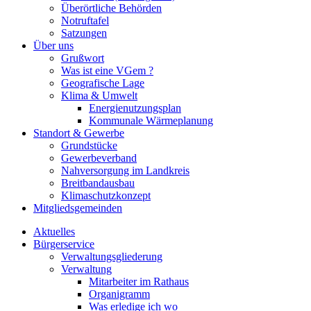
Überörtliche Behörden
Notruftafel
Satzungen
Über uns
Grußwort
Was ist eine VGem ?
Geografische Lage
Klima & Umwelt
Energienutzungsplan
Kommunale Wärmeplanung
Standort & Gewerbe
Grundstücke
Gewerbeverband
Nahversorgung im Landkreis
Breitbandausbau
Klimaschutzkonzept
Mitgliedsgemeinden
Aktuelles
Bürgerservice
Verwaltungsgliederung
Verwaltung
Mitarbeiter im Rathaus
Organigramm
Was erledige ich wo