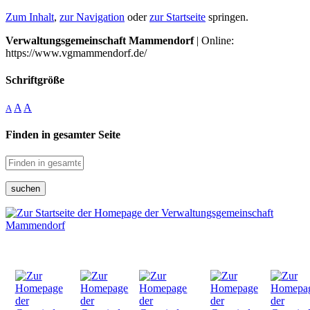
Zum Inhalt
,
zur Navigation
oder
zur Startseite
springen.
Verwaltungsgemeinschaft Mammendorf
| Online:
https://www.vgmammendorf.de/
Schriftgröße
A
A
A
Finden in gesamter Seite
suchen