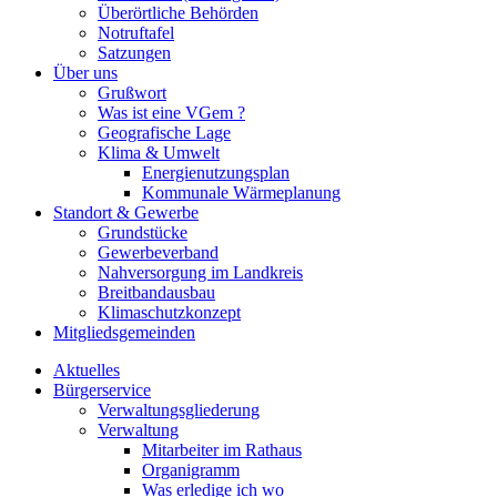
Überörtliche Behörden
Notruftafel
Satzungen
Über uns
Grußwort
Was ist eine VGem ?
Geografische Lage
Klima & Umwelt
Energienutzungsplan
Kommunale Wärmeplanung
Standort & Gewerbe
Grundstücke
Gewerbeverband
Nahversorgung im Landkreis
Breitbandausbau
Klimaschutzkonzept
Mitgliedsgemeinden
Aktuelles
Bürgerservice
Verwaltungsgliederung
Verwaltung
Mitarbeiter im Rathaus
Organigramm
Was erledige ich wo