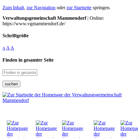
Zum Inhalt
,
zur Navigation
oder
zur Startseite
springen.
Verwaltungsgemeinschaft Mammendorf
| Online:
https://www.vgmammendorf.de/
Schriftgröße
A
A
A
Finden in gesamter Seite
suchen