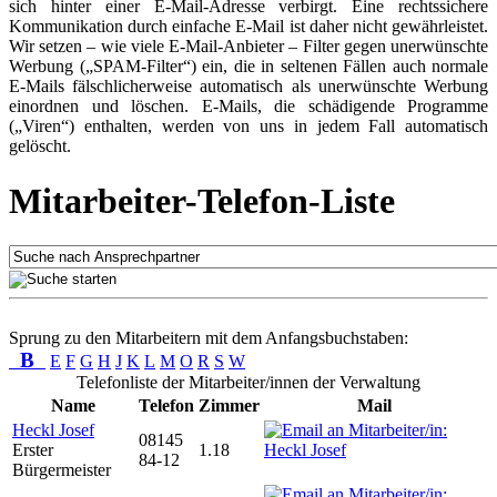
sich hinter einer E-Mail-Adresse verbirgt. Eine rechtssichere
Kommunikation durch einfache E-Mail ist daher nicht gewährleistet.
Wir setzen – wie viele E-Mail-Anbieter – Filter gegen unerwünschte
Werbung („SPAM-Filter“) ein, die in seltenen Fällen auch normale
E-Mails fälschlicherweise automatisch als unerwünschte Werbung
einordnen und löschen. E-Mails, die schädigende Programme
(„Viren“) enthalten, werden von uns in jedem Fall automatisch
gelöscht.
Mitarbeiter-Telefon-Liste
Sprung zu den Mitarbeitern mit dem Anfangsbuchstaben:
B
E
F
G
H
J
K
L
M
O
R
S
W
Telefonliste der Mitarbeiter/innen der Verwaltung
Name
Telefon
Zimmer
Mail
Heckl Josef
08145
Erster
1.18
84-12
Bürgermeister