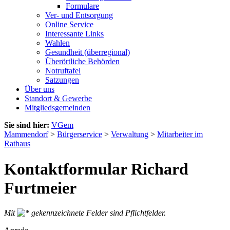
Formulare
Ver- und Entsorgung
Online Service
Interessante Links
Wahlen
Gesundheit (überregional)
Überörtliche Behörden
Notruftafel
Satzungen
Über uns
Standort & Gewerbe
Mitgliedsgemeinden
Sie sind hier:
VGem
Mammendorf
>
Bürgerservice
>
Verwaltung
>
Mitarbeiter im
Rathaus
Kontaktformular Richard
Furtmeier
Mit
gekennzeichnete Felder sind Pflichtfelder.