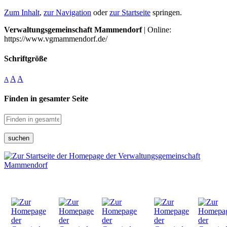
Zum Inhalt
,
zur Navigation
oder
zur Startseite
springen.
Verwaltungsgemeinschaft Mammendorf
| Online:
https://www.vgmammendorf.de/
Schriftgröße
A
A
A
Finden in gesamter Seite
suchen