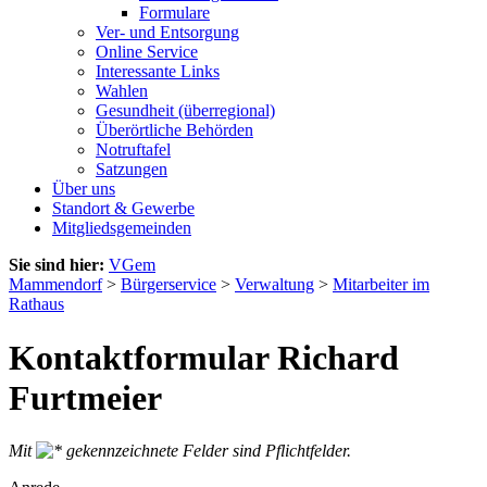
Formulare
Ver- und Entsorgung
Online Service
Interessante Links
Wahlen
Gesundheit (überregional)
Überörtliche Behörden
Notruftafel
Satzungen
Über uns
Standort & Gewerbe
Mitgliedsgemeinden
Sie sind hier:
VGem
Mammendorf
>
Bürgerservice
>
Verwaltung
>
Mitarbeiter im
Rathaus
Kontaktformular Richard
Furtmeier
Mit
gekennzeichnete Felder sind Pflichtfelder.