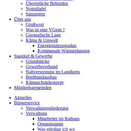
Überörtliche Behörden
Notruftafel
Satzungen
Über uns
Grußwort
Was ist eine VGem ?
Geografische Lage
Klima & Umwelt
Energienutzungsplan
Kommunale Wärmeplanung
Standort & Gewerbe
Grundstücke
Gewerbeverband
Nahversorgung im Landkreis
Breitbandausbau
Klimaschutzkonzept
Mitgliedsgemeinden
Aktuelles
Bürgerservice
Verwaltungsgliederung
Verwaltung
Mitarbeiter im Rathaus
Organigramm
Was erledige ich wo