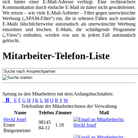
sich hinter einer E-Mail-Adresse verbirgt. Eine rechtssichere
Kommunikation durch einfache E-Mail ist daher nicht gewährleistet.
Wir setzen – wie viele E-Mail-Anbieter – Filter gegen unerwünschte
Werbung („SPAM-Filter“) ein, die in seltenen Fällen auch normale
E-Mails fälschlicherweise automatisch als unerwünschte Werbung
einordnen und löschen. E-Mails, die schädigende Programme
(„Viren“) enthalten, werden von uns in jedem Fall automatisch
gelöscht.
Mitarbeiter-Telefon-Liste
Sprung zu den Mitarbeitern mit dem Anfangsbuchstaben:
B
E
F
G
H
J
K
L
M
O
R
S
W
Telefonliste der Mitarbeiter/innen der Verwaltung
Name
Telefon
Zimmer
Mail
Heckl Josef
08145
Erster
1.18
84-12
Bürgermeister