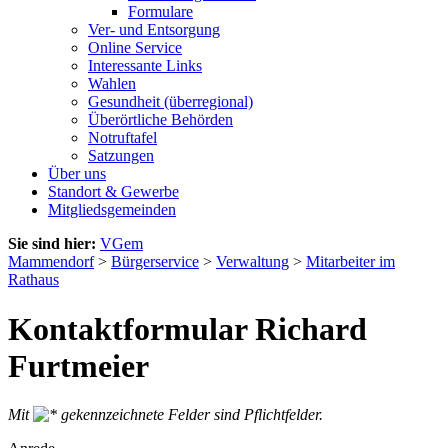
Formulare
Ver- und Entsorgung
Online Service
Interessante Links
Wahlen
Gesundheit (überregional)
Überörtliche Behörden
Notruftafel
Satzungen
Über uns
Standort & Gewerbe
Mitgliedsgemeinden
Sie sind hier:
VGem
Mammendorf
>
Bürgerservice
>
Verwaltung
>
Mitarbeiter im
Rathaus
Kontaktformular Richard
Furtmeier
Mit
gekennzeichnete Felder sind Pflichtfelder.