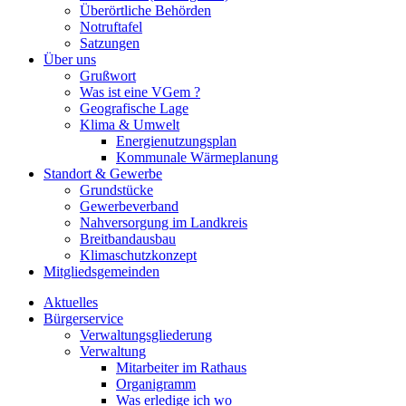
Überörtliche Behörden
Notruftafel
Satzungen
Über uns
Grußwort
Was ist eine VGem ?
Geografische Lage
Klima & Umwelt
Energienutzungsplan
Kommunale Wärmeplanung
Standort & Gewerbe
Grundstücke
Gewerbeverband
Nahversorgung im Landkreis
Breitbandausbau
Klimaschutzkonzept
Mitgliedsgemeinden
Aktuelles
Bürgerservice
Verwaltungsgliederung
Verwaltung
Mitarbeiter im Rathaus
Organigramm
Was erledige ich wo