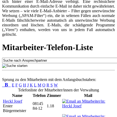
sich hinter einer E-Mail-Adresse verbirgt. Eine rechtssichere
Kommunikation durch einfache E-Mail ist daher nicht gewährleistet.
Wir setzen – wie viele E-Mail-Anbieter – Filter gegen unerwünschte
Werbung („SPAM-Filter“) ein, die in seltenen Fällen auch normale
E-Mails fälschlicherweise automatisch als unerwünschte Werbung
einordnen und löschen. E-Mails, die schädigende Programme
(„Viren“) enthalten, werden von uns in jedem Fall automatisch
gelöscht.
Mitarbeiter-Telefon-Liste
Sprung zu den Mitarbeitern mit dem Anfangsbuchstaben:
B
E
F
G
H
J
K
L
M
O
R
S
W
Telefonliste der Mitarbeiter/innen der Verwaltung
Name
Telefon
Zimmer
Mail
Heckl Josef
08145
Erster
1.18
84-12
Bürgermeister