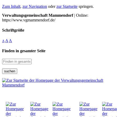
Zum Inhalt
,
zur Navigation
oder
zur Startseite
springen.
Verwaltungsgemeinschaft Mammendorf
| Online:
https://www.vgmammendorf.de/
Schriftgröße
A
A
A
Finden in gesamter Seite
suchen