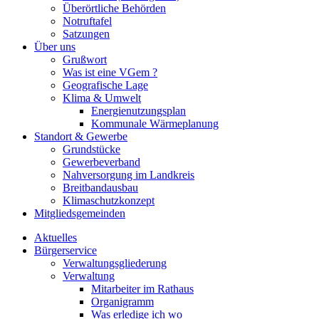
Überörtliche Behörden
Notruftafel
Satzungen
Über uns
Grußwort
Was ist eine VGem ?
Geografische Lage
Klima & Umwelt
Energienutzungsplan
Kommunale Wärmeplanung
Standort & Gewerbe
Grundstücke
Gewerbeverband
Nahversorgung im Landkreis
Breitbandausbau
Klimaschutzkonzept
Mitgliedsgemeinden
Aktuelles
Bürgerservice
Verwaltungsgliederung
Verwaltung
Mitarbeiter im Rathaus
Organigramm
Was erledige ich wo