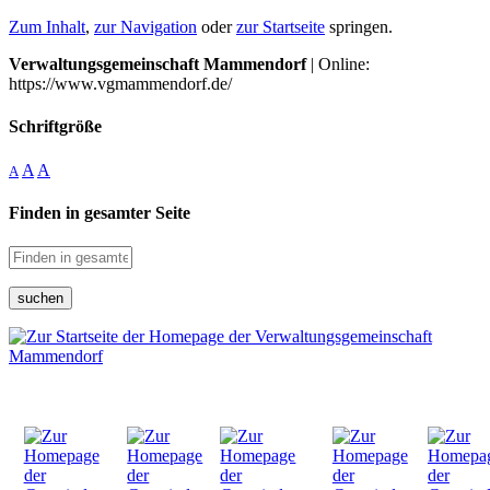
Zum Inhalt
,
zur Navigation
oder
zur Startseite
springen.
Verwaltungsgemeinschaft Mammendorf
| Online:
https://www.vgmammendorf.de/
Schriftgröße
A
A
A
Finden in gesamter Seite
suchen