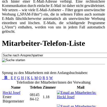
sich hinter einer E-Mail-Adresse verbirgt. Eine rechtssichere
Kommunikation durch einfache E-Mail ist daher nicht gewährleistet.
Wir setzen – wie viele E-Mail-Anbieter – Filter gegen unerwünschte
Werbung („SPAM-Filter“) ein, die in seltenen Fällen auch normale
E-Mails fälschlicherweise automatisch als unerwünschte Werbung
einordnen und löschen. E-Mails, die schädigende Programme
(„Viren“) enthalten, werden von uns in jedem Fall automatisch
gelöscht.
Mitarbeiter-Telefon-Liste
Sprung zu den Mitarbeitern mit dem Anfangsbuchstaben:
B
E
F
G
H
J
K
L
M
O
R
S
W
Telefonliste der Mitarbeiter/innen der Verwaltung
Name
Telefon
Zimmer
Mail
Heckl Josef
08145
Erster
1.18
84-12
Bürgermeister