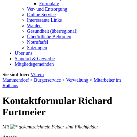
Formulare
Ver- und Entsorgung
Online Service
Interessante Links
Wahlen
Gesundheit (überregional)
Überörtliche Behörden
Notruftafel
Satzungen
Über uns
Standort & Gewerbe
Mitgliedsgemeinden
Sie sind hier:
VGem
Mammendorf
>
Bürgerservice
>
Verwaltung
>
Mitarbeiter im
Rathaus
Kontaktformular Richard
Furtmeier
Mit
gekennzeichnete Felder sind Pflichtfelder.