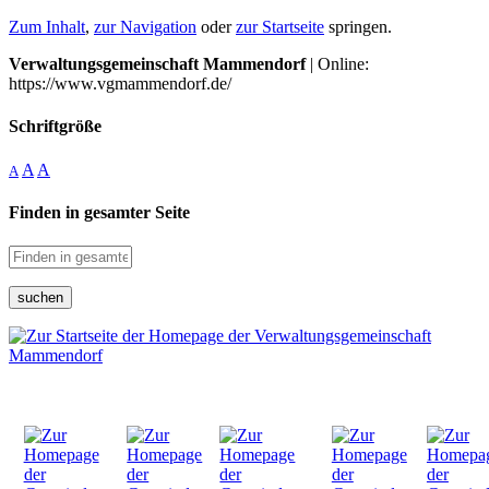
Zum Inhalt
,
zur Navigation
oder
zur Startseite
springen.
Verwaltungsgemeinschaft Mammendorf
| Online:
https://www.vgmammendorf.de/
Schriftgröße
A
A
A
Finden in gesamter Seite
suchen