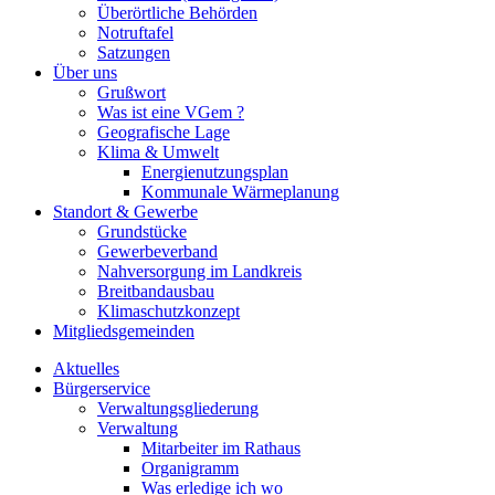
Überörtliche Behörden
Notruftafel
Satzungen
Über uns
Grußwort
Was ist eine VGem ?
Geografische Lage
Klima & Umwelt
Energienutzungsplan
Kommunale Wärmeplanung
Standort & Gewerbe
Grundstücke
Gewerbeverband
Nahversorgung im Landkreis
Breitbandausbau
Klimaschutzkonzept
Mitgliedsgemeinden
Aktuelles
Bürgerservice
Verwaltungsgliederung
Verwaltung
Mitarbeiter im Rathaus
Organigramm
Was erledige ich wo