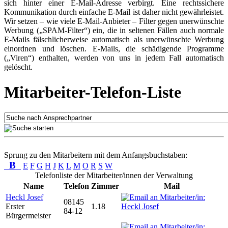
sich hinter einer E-Mail-Adresse verbirgt. Eine rechtssichere
Kommunikation durch einfache E-Mail ist daher nicht gewährleistet.
Wir setzen – wie viele E-Mail-Anbieter – Filter gegen unerwünschte
Werbung („SPAM-Filter“) ein, die in seltenen Fällen auch normale
E-Mails fälschlicherweise automatisch als unerwünschte Werbung
einordnen und löschen. E-Mails, die schädigende Programme
(„Viren“) enthalten, werden von uns in jedem Fall automatisch
gelöscht.
Mitarbeiter-Telefon-Liste
Sprung zu den Mitarbeitern mit dem Anfangsbuchstaben:
B
E
F
G
H
J
K
L
M
O
R
S
W
Telefonliste der Mitarbeiter/innen der Verwaltung
Name
Telefon
Zimmer
Mail
Heckl Josef
08145
Erster
1.18
84-12
Bürgermeister