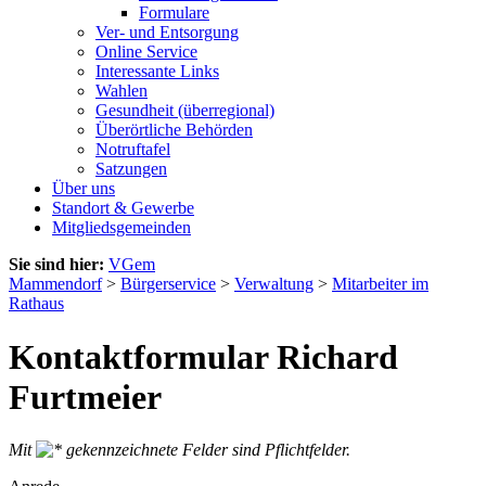
Formulare
Ver- und Entsorgung
Online Service
Interessante Links
Wahlen
Gesundheit (überregional)
Überörtliche Behörden
Notruftafel
Satzungen
Über uns
Standort & Gewerbe
Mitgliedsgemeinden
Sie sind hier:
VGem
Mammendorf
>
Bürgerservice
>
Verwaltung
>
Mitarbeiter im
Rathaus
Kontaktformular Richard
Furtmeier
Mit
gekennzeichnete Felder sind Pflichtfelder.