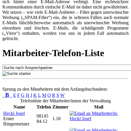
sich hinter einer E-Mail-Adresse verbirgt. Eine rechtssichere
Kommunikation durch einfache E-Mail ist daher nicht gewährleistet.
Wir setzen – wie viele E-Mail-Anbieter – Filter gegen unerwünschte
Werbung („SPAM-Filter“) ein, die in seltenen Fällen auch normale
E-Mails fälschlicherweise automatisch als unerwünschte Werbung
einordnen und löschen. E-Mails, die schädigende Programme
(„Viren“) enthalten, werden von uns in jedem Fall automatisch
gelöscht.
Mitarbeiter-Telefon-Liste
Sprung zu den Mitarbeitern mit dem Anfangsbuchstaben:
B
E
F
G
H
J
K
L
M
O
R
S
W
Telefonliste der Mitarbeiter/innen der Verwaltung
Name
Telefon
Zimmer
Mail
Heckl Josef
08145
Erster
1.18
84-12
Bürgermeister