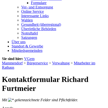
Formulare
Ver- und Entsorgung
Online Service
Interessante Links
Wahlen
Gesundheit (überregional)
Überörtliche Behörden
Notruftafel
Satzungen
Über uns
Standort & Gewerbe
Mitgliedsgemeinden
Sie sind hier:
VGem
Mammendorf
>
Bürgerservice
>
Verwaltung
>
Mitarbeiter im
Rathaus
Kontaktformular Richard
Furtmeier
Mit
gekennzeichnete Felder sind Pflichtfelder.