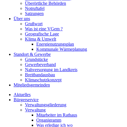
Überörtliche Behörden
Notruftafel
Satzungen
Über uns
Grußwort
Was ist eine VGem ?
Geografische Lage
Klima & Umwelt
Energienutzungsplan
Kommunale Wärmeplanung
Standort & Gewerbe
Grundstücke
Gewerbeverband
Nahversorgung im Landkreis
Breitbandausbau
Klimaschutzkonzept
Mitgliedsgemeinden
Aktuelles
Bürgerservice
Verwaltungsgliederung
Verwaltung
Mitarbeiter im Rathaus
Organigramm
Was erledige ich wo