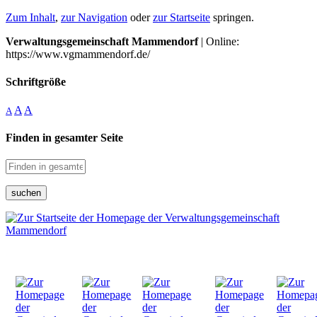
Zum Inhalt
,
zur Navigation
oder
zur Startseite
springen.
Verwaltungsgemeinschaft Mammendorf
| Online:
https://www.vgmammendorf.de/
Schriftgröße
A
A
A
Finden in gesamter Seite
suchen