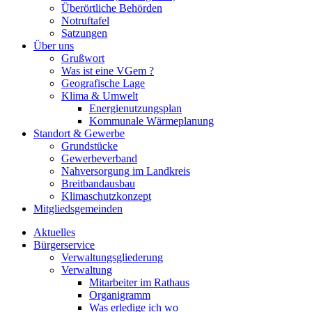
Überörtliche Behörden
Notruftafel
Satzungen
Über uns
Grußwort
Was ist eine VGem ?
Geografische Lage
Klima & Umwelt
Energienutzungsplan
Kommunale Wärmeplanung
Standort & Gewerbe
Grundstücke
Gewerbeverband
Nahversorgung im Landkreis
Breitbandausbau
Klimaschutzkonzept
Mitgliedsgemeinden
Aktuelles
Bürgerservice
Verwaltungsgliederung
Verwaltung
Mitarbeiter im Rathaus
Organigramm
Was erledige ich wo