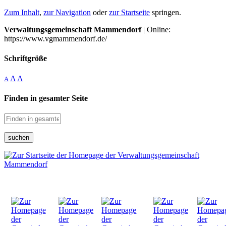
Zum Inhalt
,
zur Navigation
oder
zur Startseite
springen.
Verwaltungsgemeinschaft Mammendorf
| Online:
https://www.vgmammendorf.de/
Schriftgröße
A
A
A
Finden in gesamter Seite
suchen