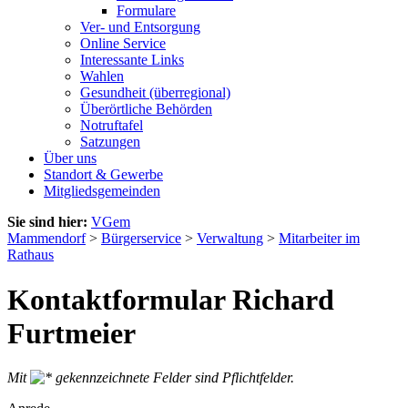
Formulare
Ver- und Entsorgung
Online Service
Interessante Links
Wahlen
Gesundheit (überregional)
Überörtliche Behörden
Notruftafel
Satzungen
Über uns
Standort & Gewerbe
Mitgliedsgemeinden
Sie sind hier:
VGem
Mammendorf
>
Bürgerservice
>
Verwaltung
>
Mitarbeiter im
Rathaus
Kontaktformular Richard
Furtmeier
Mit
gekennzeichnete Felder sind Pflichtfelder.