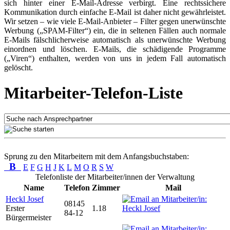
sich hinter einer E-Mail-Adresse verbirgt. Eine rechtssichere
Kommunikation durch einfache E-Mail ist daher nicht gewährleistet.
Wir setzen – wie viele E-Mail-Anbieter – Filter gegen unerwünschte
Werbung („SPAM-Filter“) ein, die in seltenen Fällen auch normale
E-Mails fälschlicherweise automatisch als unerwünschte Werbung
einordnen und löschen. E-Mails, die schädigende Programme
(„Viren“) enthalten, werden von uns in jedem Fall automatisch
gelöscht.
Mitarbeiter-Telefon-Liste
Sprung zu den Mitarbeitern mit dem Anfangsbuchstaben:
B
E
F
G
H
J
K
L
M
O
R
S
W
Telefonliste der Mitarbeiter/innen der Verwaltung
Name
Telefon
Zimmer
Mail
Heckl Josef
08145
Erster
1.18
84-12
Bürgermeister