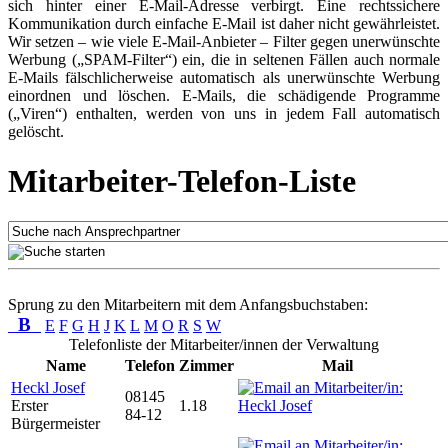
sich hinter einer E-Mail-Adresse verbirgt. Eine rechtssichere
Kommunikation durch einfache E-Mail ist daher nicht gewährleistet.
Wir setzen – wie viele E-Mail-Anbieter – Filter gegen unerwünschte
Werbung („SPAM-Filter“) ein, die in seltenen Fällen auch normale
E-Mails fälschlicherweise automatisch als unerwünschte Werbung
einordnen und löschen. E-Mails, die schädigende Programme
(„Viren“) enthalten, werden von uns in jedem Fall automatisch
gelöscht.
Mitarbeiter-Telefon-Liste
Sprung zu den Mitarbeitern mit dem Anfangsbuchstaben:
B
E
F
G
H
J
K
L
M
O
R
S
W
Telefonliste der Mitarbeiter/innen der Verwaltung
Name
Telefon
Zimmer
Mail
Heckl Josef
08145
Erster
1.18
84-12
Bürgermeister