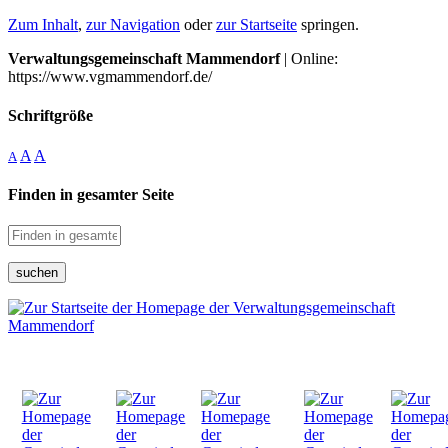
Zum Inhalt
,
zur Navigation
oder
zur Startseite
springen.
Verwaltungsgemeinschaft Mammendorf
| Online:
https://www.vgmammendorf.de/
Schriftgröße
A
A
A
Finden in gesamter Seite
suchen