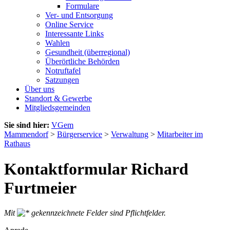
Formulare
Ver- und Entsorgung
Online Service
Interessante Links
Wahlen
Gesundheit (überregional)
Überörtliche Behörden
Notruftafel
Satzungen
Über uns
Standort & Gewerbe
Mitgliedsgemeinden
Sie sind hier:
VGem
Mammendorf
>
Bürgerservice
>
Verwaltung
>
Mitarbeiter im
Rathaus
Kontaktformular Richard
Furtmeier
Mit
gekennzeichnete Felder sind Pflichtfelder.