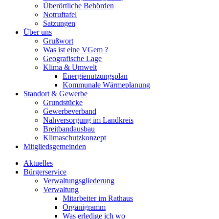
Überörtliche Behörden
Notruftafel
Satzungen
Über uns
Grußwort
Was ist eine VGem ?
Geografische Lage
Klima & Umwelt
Energienutzungsplan
Kommunale Wärmeplanung
Standort & Gewerbe
Grundstücke
Gewerbeverband
Nahversorgung im Landkreis
Breitbandausbau
Klimaschutzkonzept
Mitgliedsgemeinden
Aktuelles
Bürgerservice
Verwaltungsgliederung
Verwaltung
Mitarbeiter im Rathaus
Organigramm
Was erledige ich wo