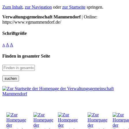
Zum Inhalt
,
zur Navigation
oder
zur Startseite
springen.
Verwaltungsgemeinschaft Mammendorf
| Online:
https://www.vgmammendorf.de/
Schriftgröße
A
A
A
Finden in gesamter Seite
suchen