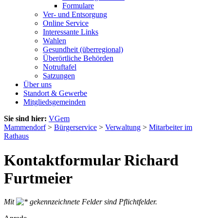
Formulare
Ver- und Entsorgung
Online Service
Interessante Links
Wahlen
Gesundheit (überregional)
Überörtliche Behörden
Notruftafel
Satzungen
Über uns
Standort & Gewerbe
Mitgliedsgemeinden
Sie sind hier:
VGem
Mammendorf
>
Bürgerservice
>
Verwaltung
>
Mitarbeiter im
Rathaus
Kontaktformular Richard
Furtmeier
Mit
gekennzeichnete Felder sind Pflichtfelder.