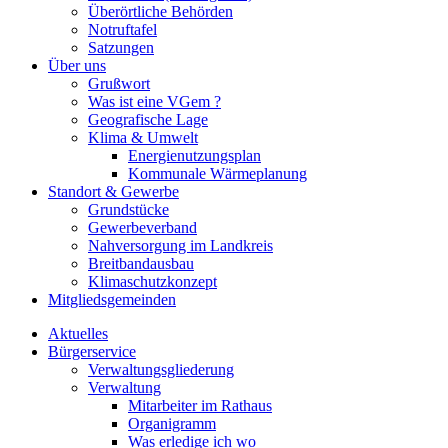
Überörtliche Behörden
Notruftafel
Satzungen
Über uns
Grußwort
Was ist eine VGem ?
Geografische Lage
Klima & Umwelt
Energienutzungsplan
Kommunale Wärmeplanung
Standort & Gewerbe
Grundstücke
Gewerbeverband
Nahversorgung im Landkreis
Breitbandausbau
Klimaschutzkonzept
Mitgliedsgemeinden
Aktuelles
Bürgerservice
Verwaltungsgliederung
Verwaltung
Mitarbeiter im Rathaus
Organigramm
Was erledige ich wo