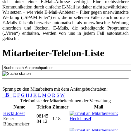
sich hinter einer E-Mail-Adresse verbirgt. Eine rechtssichere
Kommunikation durch einfache E-Mail ist daher nicht gewährleistet.
Wir setzen – wie viele E-Mail-Anbieter – Filter gegen unerwünschte
Werbung („SPAM-Filter“) ein, die in seltenen Fällen auch normale
E-Mails fälschlicherweise automatisch als unerwünschte Werbung
einordnen und löschen. E-Mails, die schädigende Programme
(„Viren“) enthalten, werden von uns in jedem Fall automatisch
gelöscht.
Mitarbeiter-Telefon-Liste
Sprung zu den Mitarbeitern mit dem Anfangsbuchstaben:
B
E
F
G
H
J
K
L
M
O
R
S
W
Telefonliste der Mitarbeiter/innen der Verwaltung
Name
Telefon
Zimmer
Mail
Heckl Josef
08145
Erster
1.18
84-12
Bürgermeister