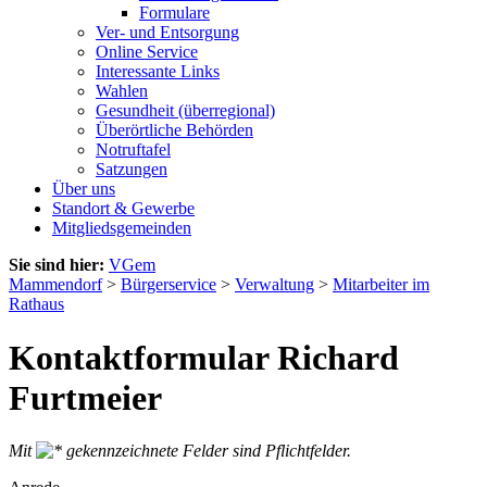
Formulare
Ver- und Entsorgung
Online Service
Interessante Links
Wahlen
Gesundheit (überregional)
Überörtliche Behörden
Notruftafel
Satzungen
Über uns
Standort & Gewerbe
Mitgliedsgemeinden
Sie sind hier:
VGem
Mammendorf
>
Bürgerservice
>
Verwaltung
>
Mitarbeiter im
Rathaus
Kontaktformular Richard
Furtmeier
Mit
gekennzeichnete Felder sind Pflichtfelder.