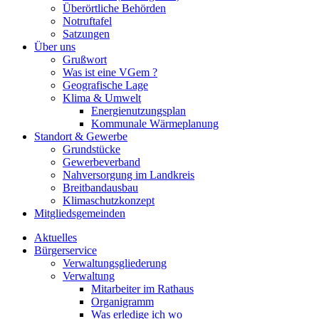
Überörtliche Behörden
Notruftafel
Satzungen
Über uns
Grußwort
Was ist eine VGem ?
Geografische Lage
Klima & Umwelt
Energienutzungsplan
Kommunale Wärmeplanung
Standort & Gewerbe
Grundstücke
Gewerbeverband
Nahversorgung im Landkreis
Breitbandausbau
Klimaschutzkonzept
Mitgliedsgemeinden
Aktuelles
Bürgerservice
Verwaltungsgliederung
Verwaltung
Mitarbeiter im Rathaus
Organigramm
Was erledige ich wo