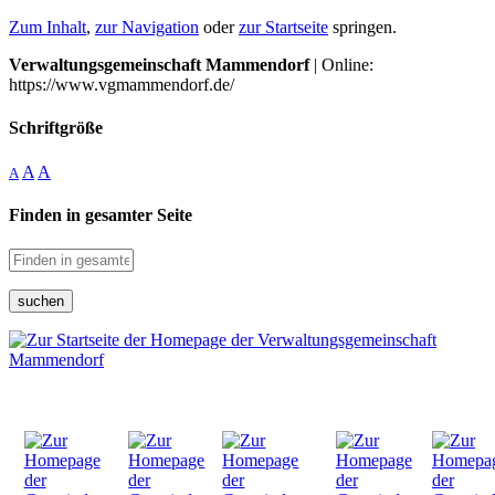
Zum Inhalt
,
zur Navigation
oder
zur Startseite
springen.
Verwaltungsgemeinschaft Mammendorf
| Online:
https://www.vgmammendorf.de/
Schriftgröße
A
A
A
Finden in gesamter Seite
suchen