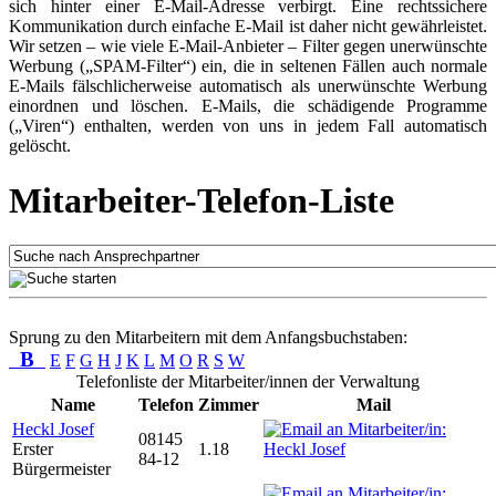
sich hinter einer E-Mail-Adresse verbirgt. Eine rechtssichere
Kommunikation durch einfache E-Mail ist daher nicht gewährleistet.
Wir setzen – wie viele E-Mail-Anbieter – Filter gegen unerwünschte
Werbung („SPAM-Filter“) ein, die in seltenen Fällen auch normale
E-Mails fälschlicherweise automatisch als unerwünschte Werbung
einordnen und löschen. E-Mails, die schädigende Programme
(„Viren“) enthalten, werden von uns in jedem Fall automatisch
gelöscht.
Mitarbeiter-Telefon-Liste
Sprung zu den Mitarbeitern mit dem Anfangsbuchstaben:
B
E
F
G
H
J
K
L
M
O
R
S
W
Telefonliste der Mitarbeiter/innen der Verwaltung
Name
Telefon
Zimmer
Mail
Heckl Josef
08145
Erster
1.18
84-12
Bürgermeister